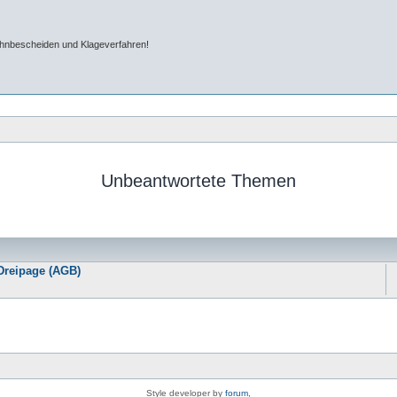
ahnbescheiden und Klageverfahren!
Unbeantwortete Themen
Dreipage (AGB)
Style developer by
forum
,