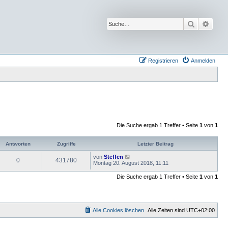
Suche
Erwei
Registrieren
Anmelden
Die Suche ergab 1 Treffer • Seite
1
von
1
Antworten
Zugriffe
Letzter Beitrag
von
Steffen
0
431780
Montag 20. August 2018, 11:11
Die Suche ergab 1 Treffer • Seite
1
von
1
Alle Cookies löschen
Alle Zeiten sind
UTC+02:00