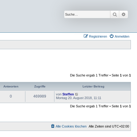
Suche
Erwei
Registrieren
Anmelden
Die Suche ergab 1 Treffer • Seite
1
von
1
Antworten
Zugriffe
Letzter Beitrag
von
Steffen
0
469989
Montag 20. August 2018, 11:11
Die Suche ergab 1 Treffer • Seite
1
von
1
Alle Cookies löschen
Alle Zeiten sind
UTC+02:00