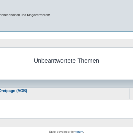
ahnbescheiden und Klageverfahren!
Unbeantwortete Themen
Dreipage (AGB)
Style developer by
forum
,