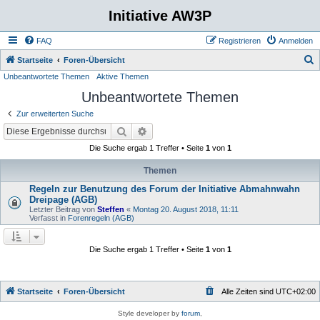
Initiative AW3P
FAQ
Registrieren
Anmelden
S
Startseite
Foren-Übersicht
Unbeantwortete Themen
Aktive Themen
u
Unbeantwortete Themen
c
h
Zur erweiterten Suche
e
Suche
Erweiterte Suche
Die Suche ergab 1 Treffer • Seite
1
von
1
Themen
Regeln zur Benutzung des Forum der Initiative Abmahnwahn
Dreipage (AGB)
Letzter Beitrag von
Steffen
«
Montag 20. August 2018, 11:11
Verfasst in
Forenregeln (AGB)
Die Suche ergab 1 Treffer • Seite
1
von
1
Startseite
Foren-Übersicht
Alle Zeiten sind
UTC+02:00
Style developer by
forum
,