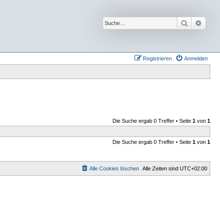
Suche
Erwei
Registrieren
Anmelden
Die Suche ergab 0 Treffer • Seite
1
von
1
Die Suche ergab 0 Treffer • Seite
1
von
1
Alle Cookies löschen
Alle Zeiten sind
UTC+02:00