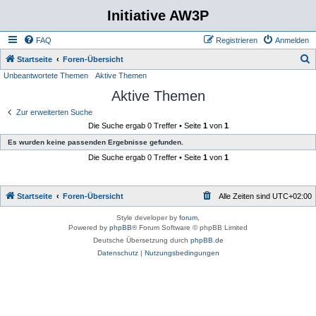
Initiative AW3P
FAQ
Registrieren
Anmelden
S
Startseite
Foren-Übersicht
Unbeantwortete Themen
Aktive Themen
u
Aktive Themen
c
h
Zur erweiterten Suche
Die Suche ergab 0 Treffer • Seite
1
von
1
e
Es wurden keine passenden Ergebnisse gefunden.
Die Suche ergab 0 Treffer • Seite
1
von
1
Startseite
Foren-Übersicht
Alle Zeiten sind
UTC+02:00
Style developer by
forum
,
Powered by
phpBB
® Forum Software © phpBB Limited
Deutsche Übersetzung durch
phpBB.de
Datenschutz
|
Nutzungsbedingungen