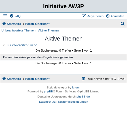
Initiative AW3P
FAQ
Registrieren
Anmelden
S
Startseite
Foren-Übersicht
Unbeantwortete Themen
Aktive Themen
u
Aktive Themen
c
h
Zur erweiterten Suche
Die Suche ergab 0 Treffer • Seite
1
von
1
e
Es wurden keine passenden Ergebnisse gefunden.
Die Suche ergab 0 Treffer • Seite
1
von
1
Startseite
Foren-Übersicht
Alle Zeiten sind
UTC+02:00
Style developer by
forum
,
Powered by
phpBB
® Forum Software © phpBB Limited
Deutsche Übersetzung durch
phpBB.de
Datenschutz
|
Nutzungsbedingungen