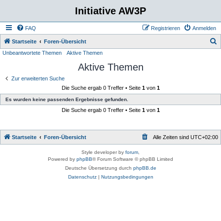
Initiative AW3P
FAQ
Registrieren
Anmelden
S
Startseite
Foren-Übersicht
Unbeantwortete Themen
Aktive Themen
u
Aktive Themen
c
h
Zur erweiterten Suche
Die Suche ergab 0 Treffer • Seite
1
von
1
e
Es wurden keine passenden Ergebnisse gefunden.
Die Suche ergab 0 Treffer • Seite
1
von
1
Startseite
Foren-Übersicht
Alle Zeiten sind
UTC+02:00
Style developer by
forum
,
Powered by
phpBB
® Forum Software © phpBB Limited
Deutsche Übersetzung durch
phpBB.de
Datenschutz
|
Nutzungsbedingungen