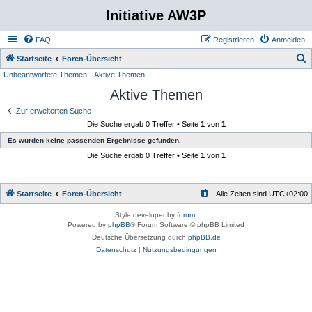
Initiative AW3P
FAQ
Registrieren
Anmelden
S
Startseite
Foren-Übersicht
Unbeantwortete Themen
Aktive Themen
u
Aktive Themen
c
h
Zur erweiterten Suche
Die Suche ergab 0 Treffer • Seite
1
von
1
e
Es wurden keine passenden Ergebnisse gefunden.
Die Suche ergab 0 Treffer • Seite
1
von
1
Startseite
Foren-Übersicht
Alle Zeiten sind
UTC+02:00
Style developer by
forum
,
Powered by
phpBB
® Forum Software © phpBB Limited
Deutsche Übersetzung durch
phpBB.de
Datenschutz
|
Nutzungsbedingungen