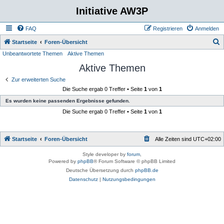
Initiative AW3P
FAQ
Registrieren
Anmelden
S
Startseite
Foren-Übersicht
Unbeantwortete Themen
Aktive Themen
u
Aktive Themen
c
h
Zur erweiterten Suche
Die Suche ergab 0 Treffer • Seite
1
von
1
e
Es wurden keine passenden Ergebnisse gefunden.
Die Suche ergab 0 Treffer • Seite
1
von
1
Startseite
Foren-Übersicht
Alle Zeiten sind
UTC+02:00
Style developer by
forum
,
Powered by
phpBB
® Forum Software © phpBB Limited
Deutsche Übersetzung durch
phpBB.de
Datenschutz
|
Nutzungsbedingungen