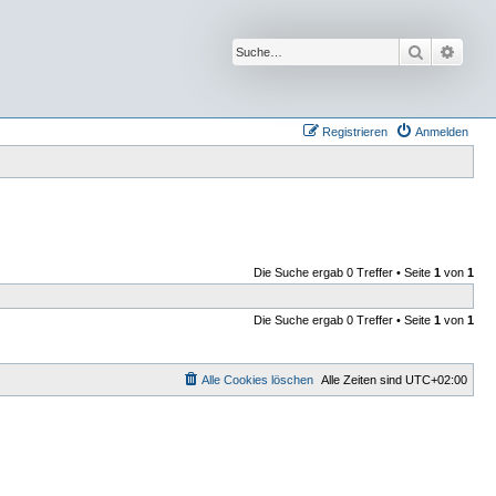
Suche
Erwei
Registrieren
Anmelden
Die Suche ergab 0 Treffer • Seite
1
von
1
Die Suche ergab 0 Treffer • Seite
1
von
1
Alle Cookies löschen
Alle Zeiten sind
UTC+02:00