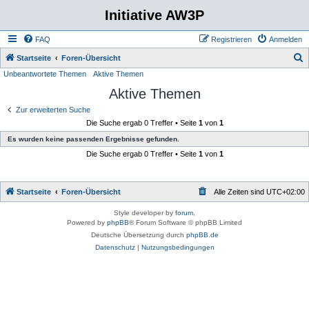
Initiative AW3P
FAQ
Registrieren
Anmelden
S
Startseite
Foren-Übersicht
Unbeantwortete Themen
Aktive Themen
u
Aktive Themen
c
h
Zur erweiterten Suche
Die Suche ergab 0 Treffer • Seite
1
von
1
e
Es wurden keine passenden Ergebnisse gefunden.
Die Suche ergab 0 Treffer • Seite
1
von
1
Startseite
Foren-Übersicht
Alle Zeiten sind
UTC+02:00
Style developer by
forum
,
Powered by
phpBB
® Forum Software © phpBB Limited
Deutsche Übersetzung durch
phpBB.de
Datenschutz
|
Nutzungsbedingungen