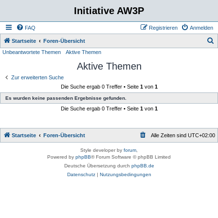
Initiative AW3P
FAQ
Registrieren
Anmelden
S
Startseite
Foren-Übersicht
Unbeantwortete Themen
Aktive Themen
u
Aktive Themen
c
h
Zur erweiterten Suche
Die Suche ergab 0 Treffer • Seite
1
von
1
e
Es wurden keine passenden Ergebnisse gefunden.
Die Suche ergab 0 Treffer • Seite
1
von
1
Startseite
Foren-Übersicht
Alle Zeiten sind
UTC+02:00
Style developer by
forum
,
Powered by
phpBB
® Forum Software © phpBB Limited
Deutsche Übersetzung durch
phpBB.de
Datenschutz
|
Nutzungsbedingungen