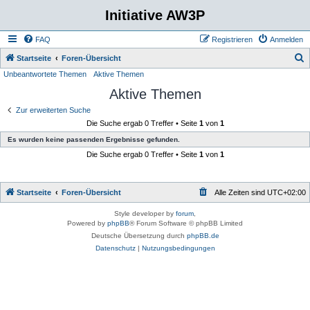
Initiative AW3P
FAQ
Registrieren
Anmelden
S
Startseite
Foren-Übersicht
Unbeantwortete Themen
Aktive Themen
u
Aktive Themen
c
h
Zur erweiterten Suche
Die Suche ergab 0 Treffer • Seite
1
von
1
e
Es wurden keine passenden Ergebnisse gefunden.
Die Suche ergab 0 Treffer • Seite
1
von
1
Startseite
Foren-Übersicht
Alle Zeiten sind
UTC+02:00
Style developer by
forum
,
Powered by
phpBB
® Forum Software © phpBB Limited
Deutsche Übersetzung durch
phpBB.de
Datenschutz
|
Nutzungsbedingungen