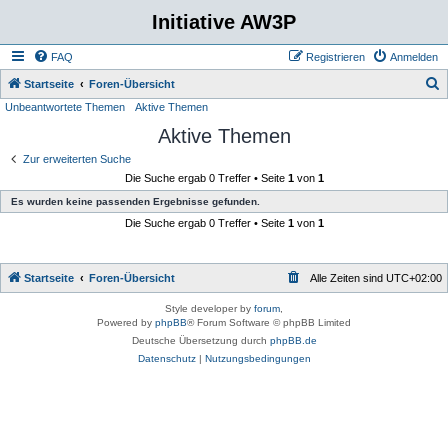
Initiative AW3P
FAQ
Registrieren
Anmelden
S
Startseite
Foren-Übersicht
Unbeantwortete Themen
Aktive Themen
u
Aktive Themen
c
h
Zur erweiterten Suche
Die Suche ergab 0 Treffer • Seite
1
von
1
e
Es wurden keine passenden Ergebnisse gefunden.
Die Suche ergab 0 Treffer • Seite
1
von
1
Startseite
Foren-Übersicht
Alle Zeiten sind
UTC+02:00
Style developer by
forum
,
Powered by
phpBB
® Forum Software © phpBB Limited
Deutsche Übersetzung durch
phpBB.de
Datenschutz
|
Nutzungsbedingungen