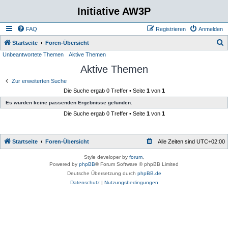
Initiative AW3P
FAQ
Registrieren
Anmelden
S
Startseite
Foren-Übersicht
Unbeantwortete Themen
Aktive Themen
u
Aktive Themen
c
h
Zur erweiterten Suche
Die Suche ergab 0 Treffer • Seite
1
von
1
e
Es wurden keine passenden Ergebnisse gefunden.
Die Suche ergab 0 Treffer • Seite
1
von
1
Startseite
Foren-Übersicht
Alle Zeiten sind
UTC+02:00
Style developer by
forum
,
Powered by
phpBB
® Forum Software © phpBB Limited
Deutsche Übersetzung durch
phpBB.de
Datenschutz
|
Nutzungsbedingungen