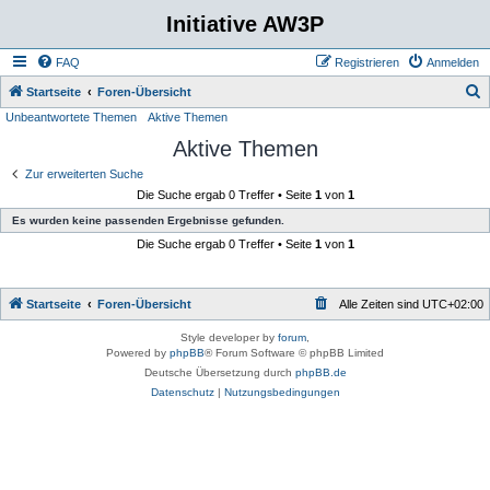
Initiative AW3P
FAQ
Registrieren
Anmelden
S
Startseite
Foren-Übersicht
Unbeantwortete Themen
Aktive Themen
u
Aktive Themen
c
h
Zur erweiterten Suche
Die Suche ergab 0 Treffer • Seite
1
von
1
e
Es wurden keine passenden Ergebnisse gefunden.
Die Suche ergab 0 Treffer • Seite
1
von
1
Startseite
Foren-Übersicht
Alle Zeiten sind
UTC+02:00
Style developer by
forum
,
Powered by
phpBB
® Forum Software © phpBB Limited
Deutsche Übersetzung durch
phpBB.de
Datenschutz
|
Nutzungsbedingungen