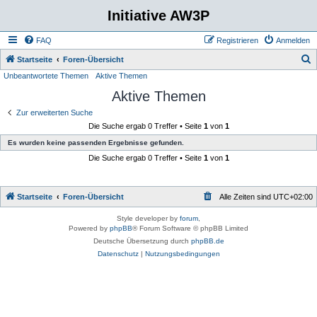
Initiative AW3P
FAQ
Registrieren
Anmelden
S
Startseite
Foren-Übersicht
Unbeantwortete Themen
Aktive Themen
u
Aktive Themen
c
h
Zur erweiterten Suche
Die Suche ergab 0 Treffer • Seite
1
von
1
e
Es wurden keine passenden Ergebnisse gefunden.
Die Suche ergab 0 Treffer • Seite
1
von
1
Startseite
Foren-Übersicht
Alle Zeiten sind
UTC+02:00
Style developer by
forum
,
Powered by
phpBB
® Forum Software © phpBB Limited
Deutsche Übersetzung durch
phpBB.de
Datenschutz
|
Nutzungsbedingungen