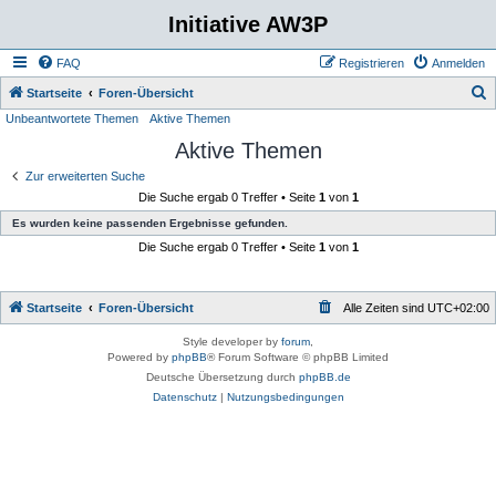
Initiative AW3P
FAQ
Registrieren
Anmelden
S
Startseite
Foren-Übersicht
Unbeantwortete Themen
Aktive Themen
u
Aktive Themen
c
h
Zur erweiterten Suche
Die Suche ergab 0 Treffer • Seite
1
von
1
e
Es wurden keine passenden Ergebnisse gefunden.
Die Suche ergab 0 Treffer • Seite
1
von
1
Startseite
Foren-Übersicht
Alle Zeiten sind
UTC+02:00
Style developer by
forum
,
Powered by
phpBB
® Forum Software © phpBB Limited
Deutsche Übersetzung durch
phpBB.de
Datenschutz
|
Nutzungsbedingungen