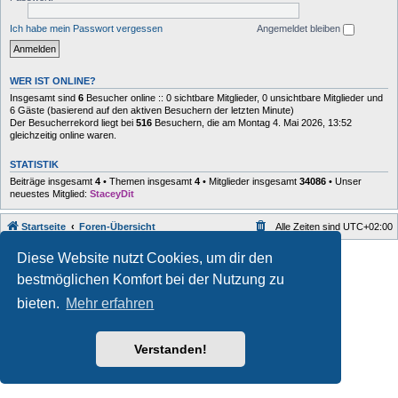
Ich habe mein Passwort vergessen
Angemeldet bleiben
WER IST ONLINE?
Insgesamt sind
6
Besucher online :: 0 sichtbare Mitglieder, 0 unsichtbare Mitglieder und
6 Gäste (basierend auf den aktiven Besuchern der letzten Minute)
Der Besucherrekord liegt bei
516
Besuchern, die am Montag 4. Mai 2026, 13:52
gleichzeitig online waren.
STATISTIK
Beiträge insgesamt
4
• Themen insgesamt
4
• Mitglieder insgesamt
34086
• Unser
neuestes Mitglied:
StaceyDit
Startseite
Foren-Übersicht
Alle Zeiten sind
UTC+02:00
Style developer by
forum
,
Diese Website nutzt Cookies, um dir den
Powered by
phpBB
® Forum Software © phpBB Limited
bestmöglichen Komfort bei der Nutzung zu
Deutsche Übersetzung durch
phpBB.de
Datenschutz
|
Nutzungsbedingungen
bieten.
Mehr erfahren
Verstanden!