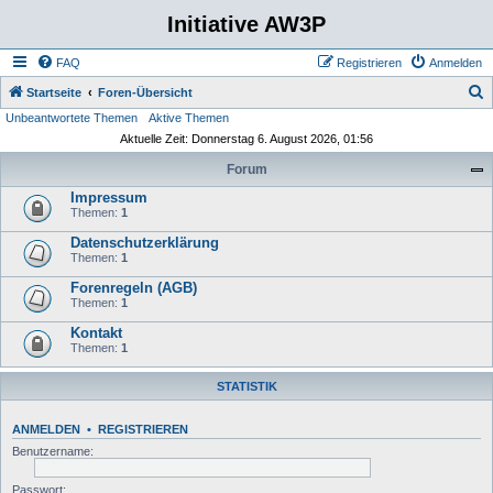
Initiative AW3P
FAQ
Registrieren
Anmelden
S
Startseite
Foren-Übersicht
Unbeantwortete Themen
Aktive Themen
u
Aktuelle Zeit: Donnerstag 6. August 2026, 01:56
c
Forum
h
Impressum
e
Themen:
1
Datenschutzerklärung
Themen:
1
Forenregeln (AGB)
Themen:
1
Kontakt
Themen:
1
STATISTIK
ANMELDEN
•
REGISTRIEREN
Benutzername:
Passwort: