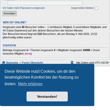
Ich habe mein Passwort vergessen
Angemeldet bleiben
WER IST ONLINE?
Insgesamt sind
45
Besucher online :: 1 sichtbares Mitglied, 0 unsichtbare Mitglieder und
44 Gäste (basierend auf den aktiven Besuchern der letzten Minute)
Der Besucherrekord liegt bei
516
Besuchern, die am Montag 4. Mai 2026, 13:52
gleichzeitig online waren.
STATISTIK
Beiträge insgesamt
4
• Themen insgesamt
4
• Mitglieder insgesamt
34088
• Unser
neuestes Mitglied:
jmcig
Startseite
Foren-Übersicht
Alle Zeiten sind
UTC+02:00
Style developer by
forum
,
Diese Website nutzt Cookies, um dir den
Powered by
phpBB
® Forum Software © phpBB Limited
bestmöglichen Komfort bei der Nutzung zu
Deutsche Übersetzung durch
phpBB.de
Datenschutz
|
Nutzungsbedingungen
bieten.
Mehr erfahren
Verstanden!