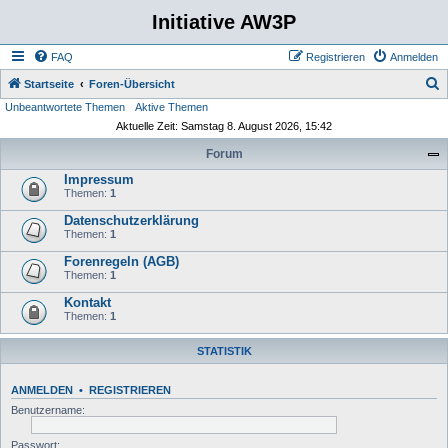
Initiative AW3P
FAQ
Registrieren
Anmelden
S
Startseite
Foren-Übersicht
Unbeantwortete Themen
Aktive Themen
u
Aktuelle Zeit: Samstag 8. August 2026, 15:42
c
Forum
h
Impressum
e
Themen:
1
Datenschutzerklärung
Themen:
1
Forenregeln (AGB)
Themen:
1
Kontakt
Themen:
1
STATISTIK
ANMELDEN
•
REGISTRIEREN
Benutzername:
Passwort: