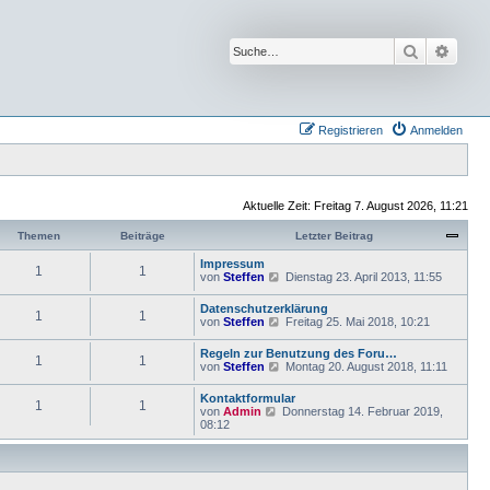
Suche
Erwei
Registrieren
Anmelden
Aktuelle Zeit: Freitag 7. August 2026, 11:21
Themen
Beiträge
Letzter Beitrag
Impressum
1
1
N
von
Steffen
Dienstag 23. April 2013, 11:55
e
u
Datenschutzerklärung
1
1
e
N
von
Steffen
Freitag 25. Mai 2018, 10:21
s
e
t
u
Regeln zur Benutzung des Foru…
e
1
1
e
N
von
Steffen
Montag 20. August 2018, 11:11
r
s
e
B
t
u
e
Kontaktformular
e
1
1
e
i
N
von
Admin
Donnerstag 14. Februar 2019,
r
s
t
e
08:12
B
t
r
u
e
e
a
e
i
r
g
s
t
B
t
r
e
e