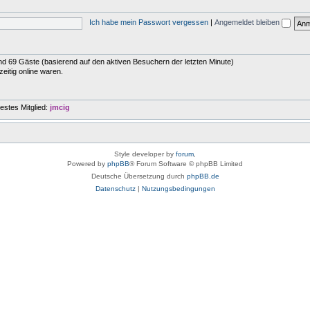
Ich habe mein Passwort vergessen
|
Angemeldet bleiben
 und 69 Gäste (basierend auf den aktiven Besuchern der letzten Minute)
eitig online waren.
estes Mitglied:
jmcig
Style developer by
forum
,
Powered by
phpBB
® Forum Software © phpBB Limited
Deutsche Übersetzung durch
phpBB.de
Datenschutz
|
Nutzungsbedingungen