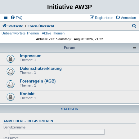
Initiative AW3P
FAQ
Registrieren
Anmelden
S
Startseite
Foren-Übersicht
Unbeantwortete Themen
Aktive Themen
u
Aktuelle Zeit: Samstag 8. August 2026, 21:32
c
Forum
h
Impressum
e
Themen:
1
Datenschutzerklärung
Themen:
1
Forenregeln (AGB)
Themen:
1
Kontakt
Themen:
1
STATISTIK
ANMELDEN
•
REGISTRIEREN
Benutzername:
Passwort: