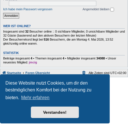
Ich habe mein Passwort vergessen
Angemeldet bleiben
WER IST ONLINE?
Insgesamt sind
32
Besucher online :: 0 sichtbare Mitglieder, 0 unsichtbare Mitglieder und
32 Gäste (basierend auf den aktiven Besuchern der letzten Minute)
Der Besucherrekord liegt bei
516
Besuchern, die am Montag 4. Mai 2026, 13:52
gleichzeitig online waren.
STATISTIK
Beiträge insgesamt
4
• Themen insgesamt
4
• Mitglieder insgesamt
34088
• Unser
neuestes Mitglied:
jmcig
Startseite
Foren-Übersicht
Alle Zeiten sind
UTC+02:00
Style developer by
forum
,
Diese Website nutzt Cookies, um dir den
Powered by
phpBB
® Forum Software © phpBB Limited
bestmöglichen Komfort bei der Nutzung zu
Deutsche Übersetzung durch
phpBB.de
Datenschutz
|
Nutzungsbedingungen
bieten.
Mehr erfahren
Verstanden!