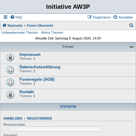
Initiative AW3P
FAQ
Registrieren
Anmelden
S
Startseite
Foren-Übersicht
Unbeantwortete Themen
Aktive Themen
u
Aktuelle Zeit: Samstag 8. August 2026, 14:03
c
Forum
h
Impressum
e
Themen:
1
Datenschutzerklärung
Themen:
1
Forenregeln (AGB)
Themen:
1
Kontakt
Themen:
1
STATISTIK
ANMELDEN
•
REGISTRIEREN
Benutzername:
Passwort: