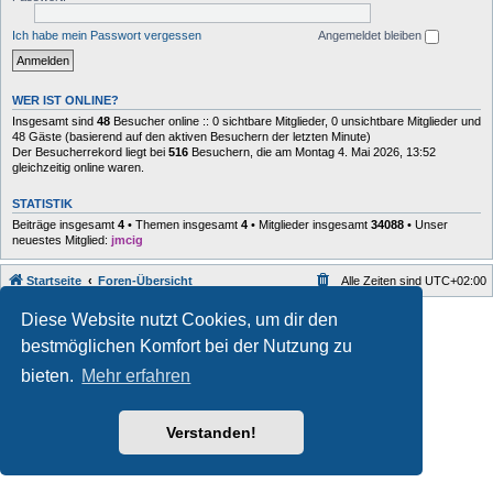
Ich habe mein Passwort vergessen
Angemeldet bleiben
WER IST ONLINE?
Insgesamt sind
48
Besucher online :: 0 sichtbare Mitglieder, 0 unsichtbare Mitglieder und
48 Gäste (basierend auf den aktiven Besuchern der letzten Minute)
Der Besucherrekord liegt bei
516
Besuchern, die am Montag 4. Mai 2026, 13:52
gleichzeitig online waren.
STATISTIK
Beiträge insgesamt
4
• Themen insgesamt
4
• Mitglieder insgesamt
34088
• Unser
neuestes Mitglied:
jmcig
Startseite
Foren-Übersicht
Alle Zeiten sind
UTC+02:00
Style developer by
forum
,
Diese Website nutzt Cookies, um dir den
Powered by
phpBB
® Forum Software © phpBB Limited
bestmöglichen Komfort bei der Nutzung zu
Deutsche Übersetzung durch
phpBB.de
Datenschutz
|
Nutzungsbedingungen
bieten.
Mehr erfahren
Verstanden!