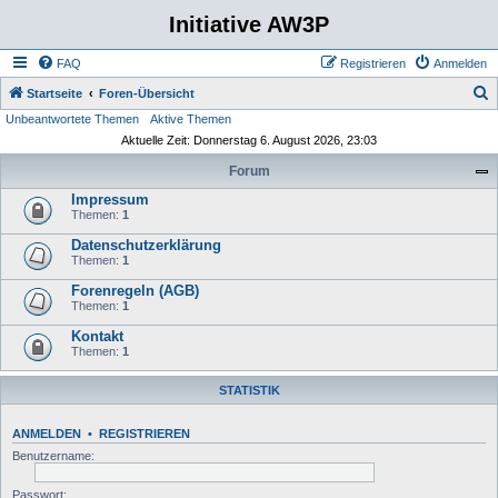
Initiative AW3P
FAQ
Registrieren
Anmelden
S
Startseite
Foren-Übersicht
Unbeantwortete Themen
Aktive Themen
u
Aktuelle Zeit: Donnerstag 6. August 2026, 23:03
c
Forum
h
Impressum
e
Themen:
1
Datenschutzerklärung
Themen:
1
Forenregeln (AGB)
Themen:
1
Kontakt
Themen:
1
STATISTIK
ANMELDEN
•
REGISTRIEREN
Benutzername:
Passwort: