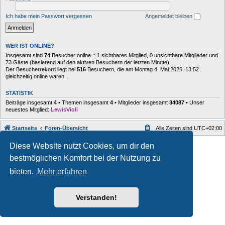
Ich habe mein Passwort vergessen
Angemeldet bleiben
WER IST ONLINE?
Insgesamt sind
74
Besucher online :: 1 sichtbares Mitglied, 0 unsichtbare Mitglieder und
73 Gäste (basierend auf den aktiven Besuchern der letzten Minute)
Der Besucherrekord liegt bei
516
Besuchern, die am Montag 4. Mai 2026, 13:52
gleichzeitig online waren.
STATISTIK
Beiträge insgesamt
4
• Themen insgesamt
4
• Mitglieder insgesamt
34087
• Unser
neuestes Mitglied:
LewisVioli
Startseite
Foren-Übersicht
Alle Zeiten sind
UTC+02:00
Style developer by
forum
,
Diese Website nutzt Cookies, um dir den
Powered by
phpBB
® Forum Software © phpBB Limited
bestmöglichen Komfort bei der Nutzung zu
Deutsche Übersetzung durch
phpBB.de
Datenschutz
|
Nutzungsbedingungen
bieten.
Mehr erfahren
Verstanden!