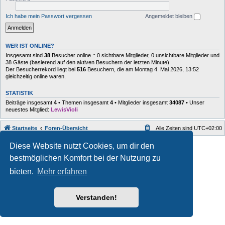
Ich habe mein Passwort vergessen
Angemeldet bleiben
WER IST ONLINE?
Insgesamt sind
38
Besucher online :: 0 sichtbare Mitglieder, 0 unsichtbare Mitglieder und
38 Gäste (basierend auf den aktiven Besuchern der letzten Minute)
Der Besucherrekord liegt bei
516
Besuchern, die am Montag 4. Mai 2026, 13:52
gleichzeitig online waren.
STATISTIK
Beiträge insgesamt
4
• Themen insgesamt
4
• Mitglieder insgesamt
34087
• Unser
neuestes Mitglied:
LewisVioli
Startseite
Foren-Übersicht
Alle Zeiten sind
UTC+02:00
Style developer by
forum
,
Diese Website nutzt Cookies, um dir den
Powered by
phpBB
® Forum Software © phpBB Limited
bestmöglichen Komfort bei der Nutzung zu
Deutsche Übersetzung durch
phpBB.de
Datenschutz
|
Nutzungsbedingungen
bieten.
Mehr erfahren
Verstanden!