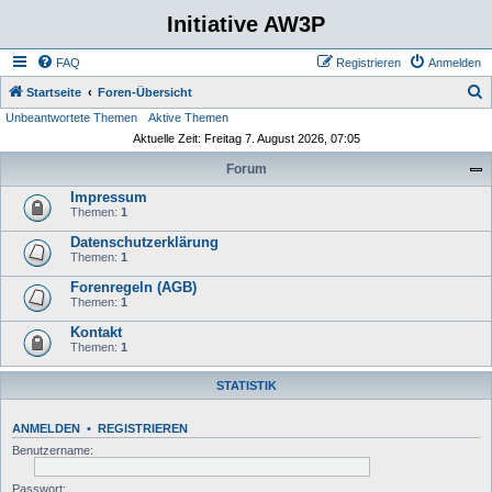
Initiative AW3P
FAQ
Registrieren
Anmelden
S
Startseite
Foren-Übersicht
Unbeantwortete Themen
Aktive Themen
u
Aktuelle Zeit: Freitag 7. August 2026, 07:05
c
Forum
h
Impressum
e
Themen:
1
Datenschutzerklärung
Themen:
1
Forenregeln (AGB)
Themen:
1
Kontakt
Themen:
1
STATISTIK
ANMELDEN
•
REGISTRIEREN
Benutzername:
Passwort: