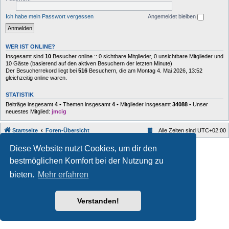
Ich habe mein Passwort vergessen
Angemeldet bleiben
WER IST ONLINE?
Insgesamt sind
10
Besucher online :: 0 sichtbare Mitglieder, 0 unsichtbare Mitglieder und
10 Gäste (basierend auf den aktiven Besuchern der letzten Minute)
Der Besucherrekord liegt bei
516
Besuchern, die am Montag 4. Mai 2026, 13:52
gleichzeitig online waren.
STATISTIK
Beiträge insgesamt
4
• Themen insgesamt
4
• Mitglieder insgesamt
34088
• Unser
neuestes Mitglied:
jmcig
Startseite
Foren-Übersicht
Alle Zeiten sind
UTC+02:00
Style developer by
forum
,
Diese Website nutzt Cookies, um dir den
Powered by
phpBB
® Forum Software © phpBB Limited
bestmöglichen Komfort bei der Nutzung zu
Deutsche Übersetzung durch
phpBB.de
Datenschutz
|
Nutzungsbedingungen
bieten.
Mehr erfahren
Verstanden!