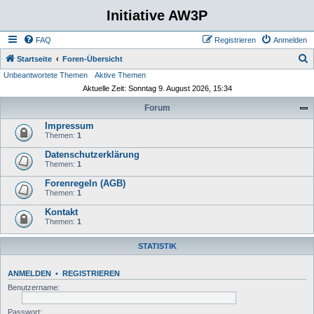
Initiative AW3P
FAQ
Registrieren
Anmelden
S
Startseite
Foren-Übersicht
Unbeantwortete Themen
Aktive Themen
u
Aktuelle Zeit: Sonntag 9. August 2026, 15:34
c
Forum
h
Impressum
e
Themen:
1
Datenschutzerklärung
Themen:
1
Forenregeln (AGB)
Themen:
1
Kontakt
Themen:
1
STATISTIK
ANMELDEN
•
REGISTRIEREN
Benutzername:
Passwort: