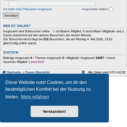
Ich habe mein Passwort vergessen
Angemeldet bleiben
WER IST ONLINE?
Insgesamt sind
3
Besucher online :: 1 sichtbares Mitglied, 0 unsichtbare Mitglieder und 2
Gäste (basierend auf den aktiven Besuchern der letzten Minute)
Der Besucherrekord liegt bei
516
Besuchern, die am Montag 4. Mai 2026, 13:52
gleichzeitig online waren.
STATISTIK
Beiträge insgesamt
4
• Themen insgesamt
4
• Mitglieder insgesamt
34087
• Unser
neuestes Mitglied:
LewisVioli
Startseite
Foren-Übersicht
Alle Zeiten sind
UTC+02:00
Style developer by
forum
,
Diese Website nutzt Cookies, um dir den
Powered by
phpBB
® Forum Software © phpBB Limited
bestmöglichen Komfort bei der Nutzung zu
Deutsche Übersetzung durch
phpBB.de
Datenschutz
|
Nutzungsbedingungen
bieten.
Mehr erfahren
Verstanden!