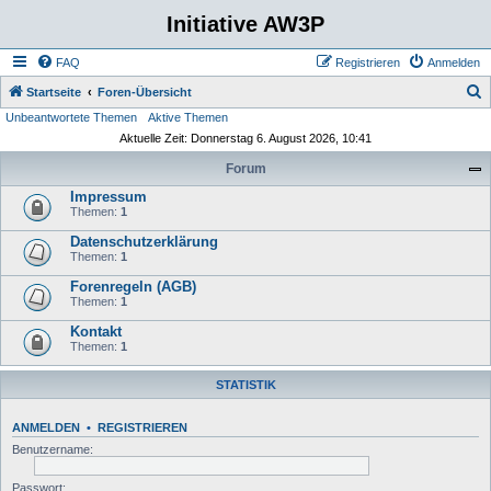
Initiative AW3P
FAQ
Registrieren
Anmelden
S
Startseite
Foren-Übersicht
Unbeantwortete Themen
Aktive Themen
u
Aktuelle Zeit: Donnerstag 6. August 2026, 10:41
c
Forum
h
Impressum
e
Themen:
1
Datenschutzerklärung
Themen:
1
Forenregeln (AGB)
Themen:
1
Kontakt
Themen:
1
STATISTIK
ANMELDEN
•
REGISTRIEREN
Benutzername:
Passwort: