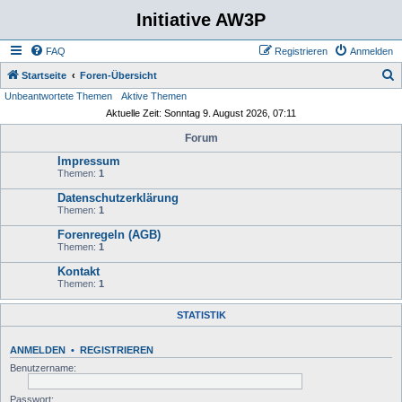
Initiative AW3P
FAQ
Registrieren
Anmelden
S
Startseite
Foren-Übersicht
Unbeantwortete Themen
Aktive Themen
u
Aktuelle Zeit: Sonntag 9. August 2026, 07:11
c
Forum
h
Impressum
e
Themen:
1
Datenschutzerklärung
Themen:
1
Forenregeln (AGB)
Themen:
1
Kontakt
Themen:
1
STATISTIK
ANMELDEN
•
REGISTRIEREN
Benutzername:
Passwort: