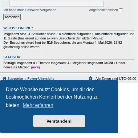
Ich habe mein Passwort vergessen
Angemeldet bleiben
WER IST ONLINE?
Insgesamt sind
11
Besucher online :: 0 sichtbare Mitglieder, 0 unsichtbare Mitglieder und
11 Gäste (basierend auf den aktiven Besuchern der letzten Minute)
Der Besucherrekord liegt bei
516
Besuchern, die am Montag 4. Mai 2026, 13:52
gleichzeitig online waren.
STATISTIK
Beiträge insgesamt
4
• Themen insgesamt
4
• Mitglieder insgesamt
34088
• Unser
neuestes Mitglied:
jmcig
Startseite
Foren-Übersicht
Alle Zeiten sind
UTC+02:00
Style developer by
forum
,
Diese Website nutzt Cookies, um dir den
Powered by
phpBB
® Forum Software © phpBB Limited
bestmöglichen Komfort bei der Nutzung zu
Deutsche Übersetzung durch
phpBB.de
Datenschutz
|
Nutzungsbedingungen
bieten.
Mehr erfahren
Verstanden!