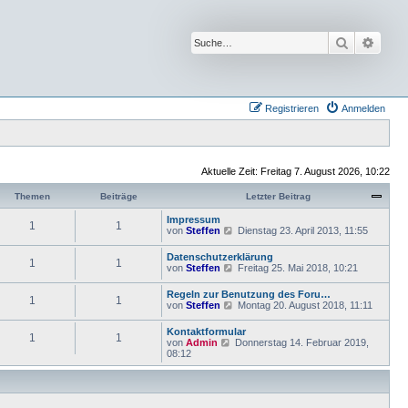
Suche
Erwei
Registrieren
Anmelden
Aktuelle Zeit: Freitag 7. August 2026, 10:22
Themen
Beiträge
Letzter Beitrag
Impressum
1
1
N
von
Steffen
Dienstag 23. April 2013, 11:55
e
u
Datenschutzerklärung
1
1
e
N
von
Steffen
Freitag 25. Mai 2018, 10:21
s
e
t
u
Regeln zur Benutzung des Foru…
e
1
1
e
N
von
Steffen
Montag 20. August 2018, 11:11
r
s
e
B
t
u
e
Kontaktformular
e
1
1
e
i
N
von
Admin
Donnerstag 14. Februar 2019,
r
s
t
e
08:12
B
t
r
u
e
e
a
e
i
r
g
s
t
B
t
r
e
e