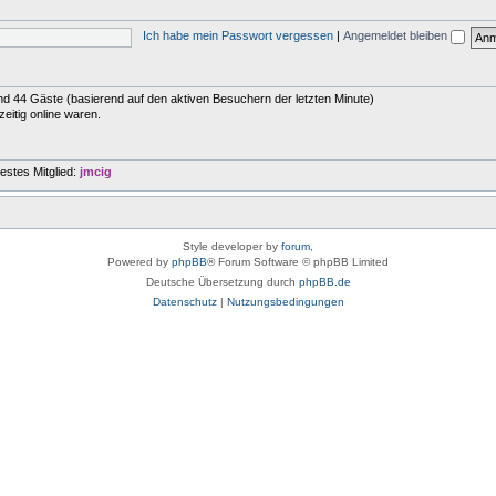
Ich habe mein Passwort vergessen
|
Angemeldet bleiben
 und 44 Gäste (basierend auf den aktiven Besuchern der letzten Minute)
eitig online waren.
estes Mitglied:
jmcig
Style developer by
forum
,
Powered by
phpBB
® Forum Software © phpBB Limited
Deutsche Übersetzung durch
phpBB.de
Datenschutz
|
Nutzungsbedingungen