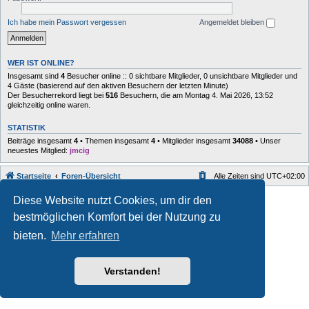
Ich habe mein Passwort vergessen
Angemeldet bleiben
WER IST ONLINE?
Insgesamt sind
4
Besucher online :: 0 sichtbare Mitglieder, 0 unsichtbare Mitglieder und
4 Gäste (basierend auf den aktiven Besuchern der letzten Minute)
Der Besucherrekord liegt bei
516
Besuchern, die am Montag 4. Mai 2026, 13:52
gleichzeitig online waren.
STATISTIK
Beiträge insgesamt
4
• Themen insgesamt
4
• Mitglieder insgesamt
34088
• Unser
neuestes Mitglied:
jmcig
Startseite
Foren-Übersicht
Alle Zeiten sind
UTC+02:00
Style developer by
forum
,
Diese Website nutzt Cookies, um dir den
Powered by
phpBB
® Forum Software © phpBB Limited
bestmöglichen Komfort bei der Nutzung zu
Deutsche Übersetzung durch
phpBB.de
Datenschutz
|
Nutzungsbedingungen
bieten.
Mehr erfahren
Verstanden!