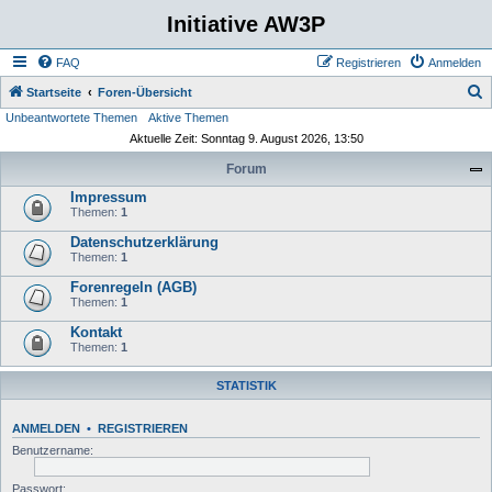
Initiative AW3P
FAQ
Registrieren
Anmelden
S
Startseite
Foren-Übersicht
Unbeantwortete Themen
Aktive Themen
u
Aktuelle Zeit: Sonntag 9. August 2026, 13:50
c
Forum
h
Impressum
e
Themen:
1
Datenschutzerklärung
Themen:
1
Forenregeln (AGB)
Themen:
1
Kontakt
Themen:
1
STATISTIK
ANMELDEN
•
REGISTRIEREN
Benutzername:
Passwort: