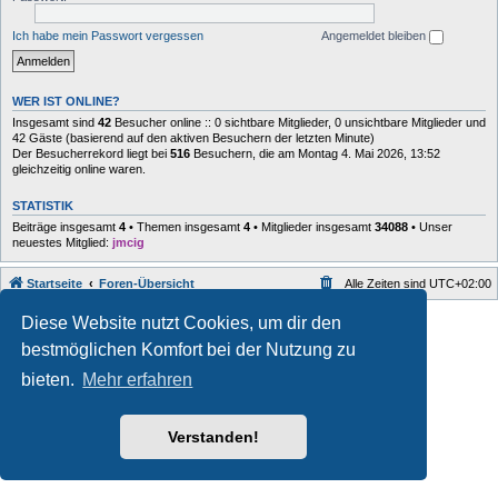
Ich habe mein Passwort vergessen
Angemeldet bleiben
WER IST ONLINE?
Insgesamt sind
42
Besucher online :: 0 sichtbare Mitglieder, 0 unsichtbare Mitglieder und
42 Gäste (basierend auf den aktiven Besuchern der letzten Minute)
Der Besucherrekord liegt bei
516
Besuchern, die am Montag 4. Mai 2026, 13:52
gleichzeitig online waren.
STATISTIK
Beiträge insgesamt
4
• Themen insgesamt
4
• Mitglieder insgesamt
34088
• Unser
neuestes Mitglied:
jmcig
Startseite
Foren-Übersicht
Alle Zeiten sind
UTC+02:00
Style developer by
forum
,
Diese Website nutzt Cookies, um dir den
Powered by
phpBB
® Forum Software © phpBB Limited
bestmöglichen Komfort bei der Nutzung zu
Deutsche Übersetzung durch
phpBB.de
Datenschutz
|
Nutzungsbedingungen
bieten.
Mehr erfahren
Verstanden!