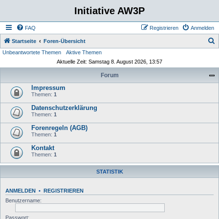
Initiative AW3P
FAQ
Registrieren
Anmelden
S
Startseite
Foren-Übersicht
Unbeantwortete Themen
Aktive Themen
u
Aktuelle Zeit: Samstag 8. August 2026, 13:57
c
Forum
h
Impressum
e
Themen:
1
Datenschutzerklärung
Themen:
1
Forenregeln (AGB)
Themen:
1
Kontakt
Themen:
1
STATISTIK
ANMELDEN
•
REGISTRIEREN
Benutzername:
Passwort: