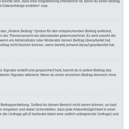
önnte sein, dass eine Registrierung erforderlich ist, bevor du einen Beitrag
st Dateianhänge erstellen“ usw.
 das „Ändere Beitrag“-Symbol für den entsprechenden Beitrag anklickst;
g in der Themenansicht als überarbeitet gekennzeichnet. Es wird sowohl die
wenn ein Administrator oder Moderator deinen Beitrag überarbeitet hat.
 Beitrag nicht löschen können, wenn bereits jemand darauf geantwortet hat.
Signatur erstellt und gespeichert hast, kannst du in jedem Beitrag das
einer Signatur aktivierst. Wenn du einen einzelnen Beitrag dennoch ohne
Beitragserstellung. Solltest du diesen Bereich nicht sehen können, so hast
r eingeben und dabei sicherstellen, dass jede Antwortmöglichkeit in einer
r die Umfrage gilt (0 bedeutet dabei eine zeitlich unbegrenzte Umfrage) und