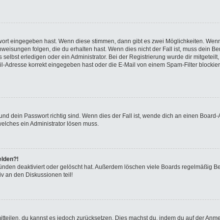
swort eingegeben hast. Wenn diese stimmen, dann gibt es zwei Möglichkeiten. We
eisungen folgen, die du erhalten hast. Wenn dies nicht der Fall ist, muss dein Ben
elbst erledigen oder ein Administrator. Bei der Registrierung wurde dir mitgeteilt, 
-Adresse korrekt eingegeben hast oder die E-Mail von einem Spam-Filter blockiert
nd dein Passwort richtig sind. Wenn dies der Fall ist, wende dich an einen Board-A
welches ein Administrator lösen muss.
elden?!
ünden deaktiviert oder gelöscht hat. Außerdem löschen viele Boards regelmäßig Ben
v an den Diskussionen teil!
 mitteilen, du kannst es jedoch zurücksetzen. Dies machst du, indem du auf der Anm