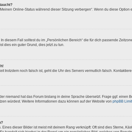
ftaucht?
 „Meinen Online-Status während dieser Sitzung verbergen“. Wenn du diese Option e
In diesem Fall solltest du im „Persönlichen Bereich“ die für dich passende Zeitzone 
t dies ein guter Grund, dies jetzt zu tun.
ch!
 Zeit trotzdem noch falsch ist, geht die Uhr des Servers vermutlich falsch. Kontakti
oder niemand hat das Forum bislang in deine Sprache übersetzt. Frage ggf. einen Bo
setzen würdest. Weitere Informationen dazu können auf der Website von
phpBB Limi
n?
Eines dieser Bilder ist meist mit deinem Rang verknüpft: Oft sind dies Sterne, Kä