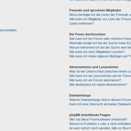
Freunde und ignorierte Mitglieder
Wozu benötige ich die Listen der Freunde un
Wie kann ich Mitglieder zur Liste der Freun
Listen entfernen?
h anzumelden.
Die Foren durchsuchen
Wie kann ich ein Forum oder mehrere For
Weshalb erhalte ich bei der Suche keine E
Warum bekomme ich bei der Suche eine lee
Wie kann ich nach Mitgliedern suchen?
Wie kann ich meine eigenen Beiträge und 
Abonnements und Lesezeichen
Was ist der Unterschied zwischen einem 
Wie kann ich ein Lesezeichen auf ein The
Wie kann ich ein Forum abonnieren?
Wie deaktiviere ich meine Abonnements?
Dateianhänge
Welche Dateianhänge sind in diesem Forum
Kann ich eine Übersicht all meiner Dateian
phpBB betreffende Fragen
Wer hat diese Forensoftware entwickelt?
Warum ist Funktion x oder y nicht enthalten
An wen soll ich mich wenden, falls es Besc