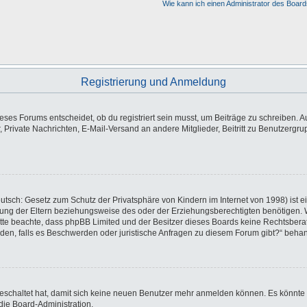
Wie kann ich einen Administrator des Board
Registrierung und Anmeldung
es Forums entscheidet, ob du registriert sein musst, um Beiträge zu schreiben. Auf j
, Private Nachrichten, E-Mail-Versand an andere Mitglieder, Beitritt zu Benutzergr
utsch: Gesetz zum Schutz der Privatsphäre von Kindern im Internet von 1998) ist e
ng der Eltern beziehungsweise des oder der Erziehungsberechtigten benötigen. Wen
e. Bitte beachte, dass phpBB Limited und der Besitzer dieses Boards keine Rechtsbe
wenden, falls es Beschwerden oder juristische Anfragen zu diesem Forum gibt?“ beha
sgeschaltet hat, damit sich keine neuen Benutzer mehr anmelden können. Es könnte
die Board-Administration.