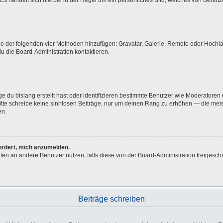
Es handelt sich hierbei in der Regel um ein persönliches Bild, welches von Benutze
eine der folgenden vier Methoden hinzufügen: Gravatar, Galerie, Remote oder Hoch
u die Board-Administration kontaktieren.
e du bislang erstellt hast oder identifizieren bestimmte Benutzer wie Moderatore
 Bitte schreibe keine sinnlosen Beiträge, nur um deinen Rang zu erhöhen — die me
en.
fordert, mich anzumelden.
ichten an andere Benutzer nutzen, falls diese von der Board-Administration freig
Beiträge schreiben