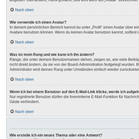
angeben. Das andere, meist größere, Bild wird auch als „Avatar“ bezeichnet. 
Nach oben
Wie verwende ich einen Avatar?
In deinem persönlichen Bereich kannst du unter „Profil“ einen Avatar über 
Avatare benutzen können. Wenn du keinen Avatar benutzen kannst, solltest d
Nach oben
Was ist mein Rang und wie kann ich ihn ändern?
Ränge, die unter deinem Benutzernamen stehen, zeigen an, wie viele Beiträg
nicht direkt ändern, da sie von der Board-Administration festgelegt wurden.
Administrator wird deinen Rang unter Umständen einfach wieder zurücksetz
Nach oben
Wenn ich bei einem Benutzer auf den E-Mail-Link klicke, werde ich aufge
Nur registrierte Benutzer dürfen die foreninterne E-Mail-Funktion für Nachr
Gäste verhindern.
Nach oben
Wie erstelle ich ein neues Thema oder eine Antwort?