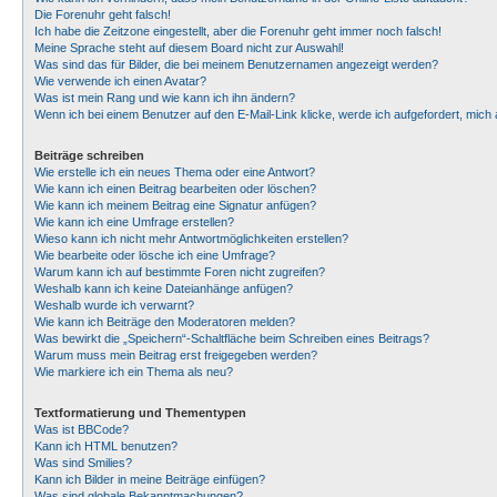
Die Forenuhr geht falsch!
Ich habe die Zeitzone eingestellt, aber die Forenuhr geht immer noch falsch!
Meine Sprache steht auf diesem Board nicht zur Auswahl!
Was sind das für Bilder, die bei meinem Benutzernamen angezeigt werden?
Wie verwende ich einen Avatar?
Was ist mein Rang und wie kann ich ihn ändern?
Wenn ich bei einem Benutzer auf den E-Mail-Link klicke, werde ich aufgefordert, mic
Beiträge schreiben
Wie erstelle ich ein neues Thema oder eine Antwort?
Wie kann ich einen Beitrag bearbeiten oder löschen?
Wie kann ich meinem Beitrag eine Signatur anfügen?
Wie kann ich eine Umfrage erstellen?
Wieso kann ich nicht mehr Antwortmöglichkeiten erstellen?
Wie bearbeite oder lösche ich eine Umfrage?
Warum kann ich auf bestimmte Foren nicht zugreifen?
Weshalb kann ich keine Dateianhänge anfügen?
Weshalb wurde ich verwarnt?
Wie kann ich Beiträge den Moderatoren melden?
Was bewirkt die „Speichern“-Schaltfläche beim Schreiben eines Beitrags?
Warum muss mein Beitrag erst freigegeben werden?
Wie markiere ich ein Thema als neu?
Textformatierung und Thementypen
Was ist BBCode?
Kann ich HTML benutzen?
Was sind Smilies?
Kann ich Bilder in meine Beiträge einfügen?
Was sind globale Bekanntmachungen?