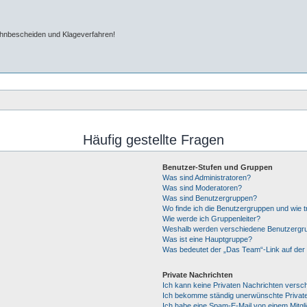
ahnbescheiden und Klageverfahren!
Häufig gestellte Fragen
Benutzer-Stufen und Gruppen
Was sind Administratoren?
Was sind Moderatoren?
Was sind Benutzergruppen?
Wo finde ich die Benutzergruppen und wie tr
Wie werde ich Gruppenleiter?
Weshalb werden verschiedene Benutzergrup
Was ist eine Hauptgruppe?
Was bedeutet der „Das Team“-Link auf der 
Private Nachrichten
Ich kann keine Privaten Nachrichten versc
Ich bekomme ständig unerwünschte Private
Ich habe eine Spam-E-Mail von einem Mitgl