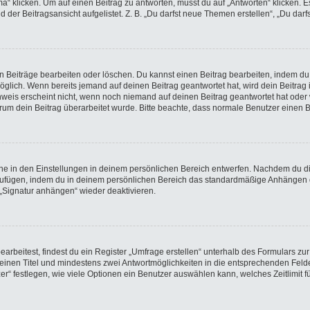
licken. Um auf einen Beitrag zu antworten, musst du auf „Antworten“ klicken. Es k
der Beitragsansicht aufgelistet. Z. B. „Du darfst neue Themen erstellen“, „Du darf
en Beiträge bearbeiten oder löschen. Du kannst einen Beitrag bearbeiten, indem du
möglich. Wenn bereits jemand auf deinen Beitrag geantwortet hat, wird dein Beitra
nweis erscheint nicht, wenn noch niemand auf deinen Beitrag geantwortet hat oder 
 warum dein Beitrag überarbeitet wurde. Bitte beachte, dass normale Benutzer einen
e in den Einstellungen in deinem persönlichen Bereich entwerfen. Nachdem du die 
nzufügen, indem du in deinem persönlichen Bereich das standardmäßige Anhängen d
 „Signatur anhängen“ wieder deaktivieren.
beitest, findest du ein Register „Umfrage erstellen“ unterhalb des Formulars zur 
t einen Titel und mindestens zwei Antwortmöglichkeiten in die entsprechenden Felde
r“ festlegen, wie viele Optionen ein Benutzer auswählen kann, welches Zeitlimit fü