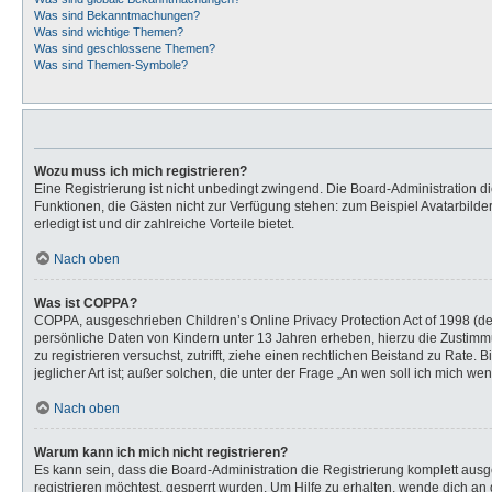
Was sind Bekanntmachungen?
Was sind wichtige Themen?
Was sind geschlossene Themen?
Was sind Themen-Symbole?
Wozu muss ich mich registrieren?
Eine Registrierung ist nicht unbedingt zwingend. Die Board-Administration dies
Funktionen, die Gästen nicht zur Verfügung stehen: zum Beispiel Avatarbilder
erledigt ist und dir zahlreiche Vorteile bietet.
Nach oben
Was ist COPPA?
COPPA, ausgeschrieben Children’s Online Privacy Protection Act of 1998 (de
persönliche Daten von Kindern unter 13 Jahren erheben, hierzu die Zustimmu
zu registrieren versuchst, zutrifft, ziehe einen rechtlichen Beistand zu Rat
jeglicher Art ist; außer solchen, die unter der Frage „An wen soll ich mich 
Nach oben
Warum kann ich mich nicht registrieren?
Es kann sein, dass die Board-Administration die Registrierung komplett au
registrieren möchtest, gesperrt wurden. Um Hilfe zu erhalten, wende dich an 