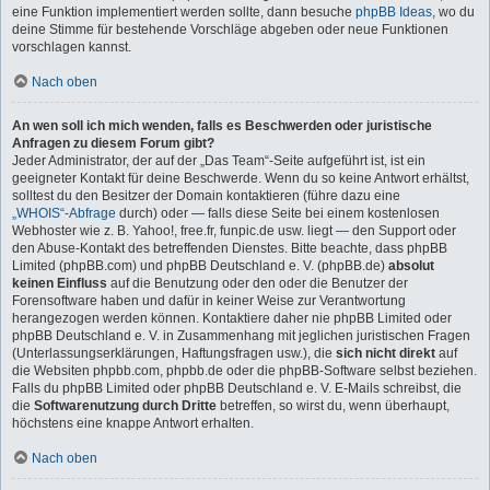
eine Funktion implementiert werden sollte, dann besuche
phpBB Ideas
, wo du
deine Stimme für bestehende Vorschläge abgeben oder neue Funktionen
vorschlagen kannst.
Nach oben
An wen soll ich mich wenden, falls es Beschwerden oder juristische
Anfragen zu diesem Forum gibt?
Jeder Administrator, der auf der „Das Team“-Seite aufgeführt ist, ist ein
geeigneter Kontakt für deine Beschwerde. Wenn du so keine Antwort erhältst,
solltest du den Besitzer der Domain kontaktieren (führe dazu eine
„WHOIS“-Abfrage
durch) oder — falls diese Seite bei einem kostenlosen
Webhoster wie z. B. Yahoo!, free.fr, funpic.de usw. liegt — den Support oder
den Abuse-Kontakt des betreffenden Dienstes. Bitte beachte, dass phpBB
Limited (phpBB.com) und phpBB Deutschland e. V. (phpBB.de)
absolut
keinen Einfluss
auf die Benutzung oder den oder die Benutzer der
Forensoftware haben und dafür in keiner Weise zur Verantwortung
herangezogen werden können. Kontaktiere daher nie phpBB Limited oder
phpBB Deutschland e. V. in Zusammenhang mit jeglichen juristischen Fragen
(Unterlassungserklärungen, Haftungsfragen usw.), die
sich nicht direkt
auf
die Websiten phpbb.com, phpbb.de oder die phpBB-Software selbst beziehen.
Falls du phpBB Limited oder phpBB Deutschland e. V. E-Mails schreibst, die
die
Softwarenutzung durch Dritte
betreffen, so wirst du, wenn überhaupt,
höchstens eine knappe Antwort erhalten.
Nach oben