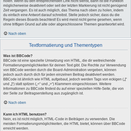
holen. Wenn du den entsprechenden Link nicht siehst, dann ist die Funktion
möglicherweise deaktiviert oder seit der letzten Markierung ist nicht genügend
Zeit vergangen. Es ist auch möglich, das Thema nach oben zu holen, indem
du einfach eine Antwort darauf schreibst. Stelle jedoch sicher, dass du die
Regeln dieses Boards beachtest! Es wird meist nicht gerne gesehen, wenn
ohne triftigen Grund auf alte oder abgeschlossene Themen geantwortet wird.
Nach oben
Textformatierung und Thementypen
Was ist BBCode?
BBCode ist eine spezielle Umsetzung von HTML, die dir weitreichende
Formatierungsmöglichkeiten für deinen Text gibt. Die Rechte zur Verwendung
von BBCode werden durch die Board-Administration vergeben, können
jedoch auch durch dich für jeden einzelnen Beitrag deaktiviert werden.
BBCode ist ähnlich wie HTML aufgebaut, jedoch werden Tags von eckigen („[“
und „]“) statt spitzen („<“ und „>“) Klammern eingeschlossen. Weitere
Informationen zu BBCode findest du auf einer speziellen Hilfe-Seite, die von
der Seite zur Beitragserstellung aus zugänglich ist.
Nach oben
Kann ich HTML benutzen?
Nein, es ist nicht möglich, HTML-Code in Beiträgen zu verwenden. Die
meisten Formatierungsmöglichkeiten, die HTML bietet, können über BBCode
erreicht werden.