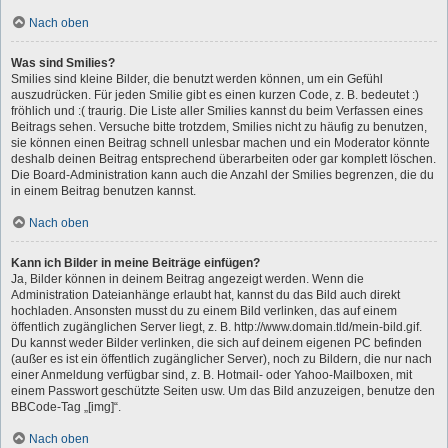
Nach oben
Was sind Smilies?
Smilies sind kleine Bilder, die benutzt werden können, um ein Gefühl
auszudrücken. Für jeden Smilie gibt es einen kurzen Code, z. B. bedeutet :)
fröhlich und :( traurig. Die Liste aller Smilies kannst du beim Verfassen eines
Beitrags sehen. Versuche bitte trotzdem, Smilies nicht zu häufig zu benutzen,
sie können einen Beitrag schnell unlesbar machen und ein Moderator könnte
deshalb deinen Beitrag entsprechend überarbeiten oder gar komplett löschen.
Die Board-Administration kann auch die Anzahl der Smilies begrenzen, die du
in einem Beitrag benutzen kannst.
Nach oben
Kann ich Bilder in meine Beiträge einfügen?
Ja, Bilder können in deinem Beitrag angezeigt werden. Wenn die
Administration Dateianhänge erlaubt hat, kannst du das Bild auch direkt
hochladen. Ansonsten musst du zu einem Bild verlinken, das auf einem
öffentlich zugänglichen Server liegt, z. B. http://www.domain.tld/mein-bild.gif.
Du kannst weder Bilder verlinken, die sich auf deinem eigenen PC befinden
(außer es ist ein öffentlich zugänglicher Server), noch zu Bildern, die nur nach
einer Anmeldung verfügbar sind, z. B. Hotmail- oder Yahoo-Mailboxen, mit
einem Passwort geschützte Seiten usw. Um das Bild anzuzeigen, benutze den
BBCode-Tag „[img]“.
Nach oben