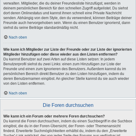
verwalten. Mitglieder, die du deiner Freundesliste hinzufügst, werden in
deinem persönlichen Bereich für den schnellen Zugriff aufgelistet. Du siehst
dort deren Onlinestatus und kannst ihnen schnell eine Private Nachricht
senden. Abhängig von dem Style, den du verwendest, können Beiträge deiner
Freunde auch hervorgehoben sein. Wenn du einen Benutzer ignorierst, dann
siehst du seine Beiträge standardmäßig nicht.
Nach oben
Wie kann ich Mitglieder zur Liste der Freunde oder zur Liste der ignorierten
Mitglieder hinzufügen oder diese wieder aus den Listen entfernen?
Du kannst Benutzer auf zwei Arten auf diese Listen setzen: In jedem
Benutzerprofil siehst du zwei Links: einen zum Hinzufügen zur Liste der
Freunde und einen zum Ignorieren des Benutzers. Außerdem kannst du im
persönlichen Bereich direkt Benutzer zu den Listen hinzufügen, indem du
deren Benutzernamen eingibst. An gleicher Stelle kannst du sie auch wieder
von den Listen entfernen.
Nach oben
Die Foren durchsuchen
Wie kann ich ein Forum oder mehrere Foren durchsuchen?
Du kannst die Foren durchsuchen, indem du einen Suchbegriff in die Suchbox
eingibst, die du in der Foren-Übersicht, der Foren- oder Themenansicht
findest. Erweiterte Suchmöglichkeiten erhältst du, indem du den „Erweiterte
Suche“-Link anklickst, der von jeder Seite des Forums aus verfügbar ist.