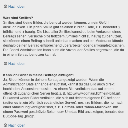
Nach oben
Was sind Smilies?
Smilies sind kleine Bilder, die benutzt werden können, um ein Gefühl
auszudrücken. Für jeden Smilie gibt es einen kurzen Code, z. B. bedeutet :)
fröhlich und :( traurig. Die Liste aller Smilies kannst du beim Verfassen eines
Beitrags sehen. Versuche bitte trotzdem, Smilies nicht zu häufig zu benutzen,
sie können einen Beitrag schnell unlesbar machen und ein Moderator könnte
deshalb deinen Beitrag entsprechend überarbeiten oder gar komplett löschen.
Die Board-Administration kann auch die Anzahl der Smilies begrenzen, die du
in einem Beitrag benutzen kannst.
Nach oben
Kann ich Bilder in meine Beiträge einfügen?
Ja, Bilder können in deinem Beitrag angezeigt werden. Wenn die
Administration Dateianhänge erlaubt hat, kannst du das Bild auch direkt
hochladen. Ansonsten musst du zu einem Bild verlinken, das auf einem
öffentlich zugänglichen Server liegt, z. B. http://www.domain.tld/mein-bild.gif.
Du kannst weder Bilder verlinken, die sich auf deinem eigenen PC befinden
(außer es ist ein öffentlich zugänglicher Server), noch zu Bildern, die nur nach
einer Anmeldung verfügbar sind, z. B. Hotmail- oder Yahoo-Mailboxen, mit
einem Passwort geschützte Seiten usw. Um das Bild anzuzeigen, benutze den
BBCode-Tag „[img]“.
Nach oben