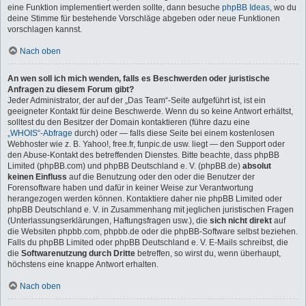
eine Funktion implementiert werden sollte, dann besuche
phpBB Ideas
, wo du
deine Stimme für bestehende Vorschläge abgeben oder neue Funktionen
vorschlagen kannst.
Nach oben
An wen soll ich mich wenden, falls es Beschwerden oder juristische
Anfragen zu diesem Forum gibt?
Jeder Administrator, der auf der „Das Team“-Seite aufgeführt ist, ist ein
geeigneter Kontakt für deine Beschwerde. Wenn du so keine Antwort erhältst,
solltest du den Besitzer der Domain kontaktieren (führe dazu eine
„WHOIS“-Abfrage
durch) oder — falls diese Seite bei einem kostenlosen
Webhoster wie z. B. Yahoo!, free.fr, funpic.de usw. liegt — den Support oder
den Abuse-Kontakt des betreffenden Dienstes. Bitte beachte, dass phpBB
Limited (phpBB.com) und phpBB Deutschland e. V. (phpBB.de)
absolut
keinen Einfluss
auf die Benutzung oder den oder die Benutzer der
Forensoftware haben und dafür in keiner Weise zur Verantwortung
herangezogen werden können. Kontaktiere daher nie phpBB Limited oder
phpBB Deutschland e. V. in Zusammenhang mit jeglichen juristischen Fragen
(Unterlassungserklärungen, Haftungsfragen usw.), die
sich nicht direkt
auf
die Websiten phpbb.com, phpbb.de oder die phpBB-Software selbst beziehen.
Falls du phpBB Limited oder phpBB Deutschland e. V. E-Mails schreibst, die
die
Softwarenutzung durch Dritte
betreffen, so wirst du, wenn überhaupt,
höchstens eine knappe Antwort erhalten.
Nach oben