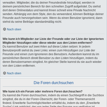
verwalten. Mitglieder, die du deiner Freundesliste hinzufügst, werden in
deinem persönlichen Bereich für den schnellen Zugriff aufgelistet. Du siehst
dort deren Onlinestatus und kannst ihnen schnell eine Private Nachricht
senden. Abhängig von dem Style, den du verwendest, können Beiträge deiner
Freunde auch hervorgehoben sein. Wenn du einen Benutzer ignorierst, dann
siehst du seine Beiträge standardmäßig nicht.
Nach oben
Wie kann ich Mitglieder zur Liste der Freunde oder zur Liste der ignorierten
Mitglieder hinzufügen oder diese wieder aus den Listen entfernen?
Du kannst Benutzer auf zwei Arten auf diese Listen setzen: In jedem
Benutzerprofil siehst du zwei Links: einen zum Hinzufügen zur Liste der
Freunde und einen zum Ignorieren des Benutzers. Außerdem kannst du im
persönlichen Bereich direkt Benutzer zu den Listen hinzufügen, indem du
deren Benutzernamen eingibst. An gleicher Stelle kannst du sie auch wieder
von den Listen entfernen.
Nach oben
Die Foren durchsuchen
Wie kann ich ein Forum oder mehrere Foren durchsuchen?
Du kannst die Foren durchsuchen, indem du einen Suchbegriff in die Suchbox
eingibst, die du in der Foren-Übersicht, der Foren- oder Themenansicht
findest. Erweiterte Suchmöglichkeiten erhältst du, indem du den „Erweiterte
Suche“-Link anklickst, der von jeder Seite des Forums aus verfügbar ist.