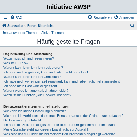
Initiative AW3P
FAQ
Registrieren
Anmelden
S
Startseite
Foren-Übersicht
Unbeantwortete Themen
Aktive Themen
u
Häufig gestellte Fragen
c
h
Registrierung und Anmeldung
e
Wozu muss ich mich registrieren?
Was ist COPPA?
Warum kann ich mich nicht registrieren?
Ich habe mich registriert, kann mich aber nicht anmelden!
Warum kann ich mich nicht anmelden?
Ich habe mich vor einiger Zeit registriert, kann mich aber nicht mehr anmelden?!
Ich habe mein Passwort vergessen!
Warum werde ich automatisch abgemeldet?
Wozu ist die Funktion „Alle Cookies löschen“?
Benutzerpräferenzen und -einstellungen
Wie kann ich meine Einstellungen ändern?
Wie kann ich verhindern, dass mein Benutzername in der Online-Liste auftaucht?
Die Forenuhr geht falsch!
Ich habe die Zeitzone eingestellt, aber die Forenuhr geht immer noch falsch!
Meine Sprache steht auf diesem Board nicht zur Auswahl!
Was sind das für Bilder, die bei meinem Benutzernamen angezeigt werden?