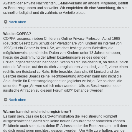
Avatarbilder, Private Nachrichten, E-Mail-Versand an andere Mitglieder, Beitritt
zu Benutzergruppen und so weiter. Wir empfehlen dir eine Anmeldung, da sie
schnell erledigt ist und dir zahlreiche Vorteile bietet.
Nach oben
Was ist COPPA?
COPPA, ausgeschrieben Children’s Online Privacy Protection Act of 1998
(deutsch: Gesetz zum Schutz der Privatsphäre von Kindern im Internet von
1998) ist ein Gesetz in den USA, welches festlegt, dass Websites, die
möglicherweise persönliche Daten von Kindern unter 13 Jahren erheben,
hierzu die Zustimmung der Eltern beziehungsweise des oder der
Erziehungsberechtigten benötigen. Wenn du dir unsicher bist, ob dies auf dich
oder die Website, auf der du dich zu registrieren versuchst, zutrifft, ziehe einen
rechtlichen Beistand zu Rate. Bitte beachte, dass phpBB Limited und der
Besitzer dieses Boards keine Rechtsberatung anbieten kann und nicht die
Anlaufstelle für Rechtsangelegenheiten jeglicher Art ist; außer solchen, die
unter der Frage „An wen soll ich mich wenden, falls es Beschwerden oder
juristische Anfragen zu diesem Forum gibt?“ behandelt werden.
Nach oben
Warum kann ich mich nicht registrieren?
Es kann sein, dass die Board-Administration die Registrierung komplett
ausgeschaltet hat, damit sich keine neuen Benutzer mehr anmelden können.
Es könnte auch sein, dass deine IP-Adresse oder der Benutzername, mit dem
du dich registrieren möchtest, gesperrt wurden. Um Hilfe zu erhalten, wende