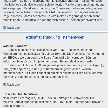
holen. Wenn du den entsprechenden Link nicht siehst, dann ist die Funktion
möglicherweise deaktiviert oder seit der letzten Markierung ist nicht genügend
Zeit vergangen. Es ist auch möglich, das Thema nach oben zu holen, indem
du einfach eine Antwort darauf schreibst. Stelle jedoch sicher, dass du die
Regeln dieses Boards beachtest! Es wird meist nicht gerne gesehen, wenn
ohne triftigen Grund auf alte oder abgeschlossene Themen geantwortet wird.
Nach oben
Textformatierung und Thementypen
Was ist BBCode?
BBCode ist eine spezielle Umsetzung von HTML, die dir weitreichende
Formatierungsmöglichkeiten für deinen Text gibt. Die Rechte zur Verwendung
von BBCode werden durch die Board-Administration vergeben, können
jedoch auch durch dich für jeden einzelnen Beitrag deaktiviert werden.
BBCode ist ähnlich wie HTML aufgebaut, jedoch werden Tags von eckigen („[“
und „]“) statt spitzen („<“ und „>“) Klammern eingeschlossen. Weitere
Informationen zu BBCode findest du auf einer speziellen Hilfe-Seite, die von
der Seite zur Beitragserstellung aus zugänglich ist.
Nach oben
Kann ich HTML benutzen?
Nein, es ist nicht möglich, HTML-Code in Beiträgen zu verwenden. Die
meisten Formatierungsmöglichkeiten, die HTML bietet, können über BBCode
erreicht werden.