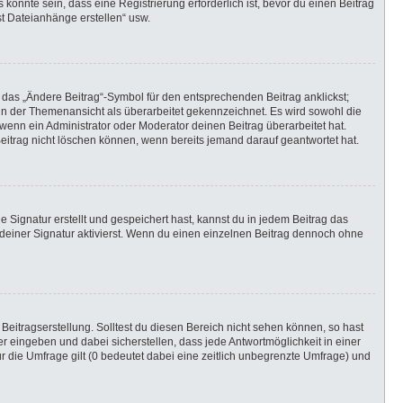
önnte sein, dass eine Registrierung erforderlich ist, bevor du einen Beitrag
st Dateianhänge erstellen“ usw.
 das „Ändere Beitrag“-Symbol für den entsprechenden Beitrag anklickst;
g in der Themenansicht als überarbeitet gekennzeichnet. Es wird sowohl die
wenn ein Administrator oder Moderator deinen Beitrag überarbeitet hat.
 Beitrag nicht löschen können, wenn bereits jemand darauf geantwortet hat.
Signatur erstellt und gespeichert hast, kannst du in jedem Beitrag das
einer Signatur aktivierst. Wenn du einen einzelnen Beitrag dennoch ohne
Beitragserstellung. Solltest du diesen Bereich nicht sehen können, so hast
r eingeben und dabei sicherstellen, dass jede Antwortmöglichkeit in einer
r die Umfrage gilt (0 bedeutet dabei eine zeitlich unbegrenzte Umfrage) und