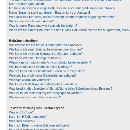
Die Forenuhr geht falsch!
Ich habe die Zeitzone eingestellt, aber die Forenuhr geht immer noch falsch!
Meine Sprache steht auf diesem Board nicht zur Auswahl!
Was sind das für Bilder, die bei meinem Benutzernamen angezeigt werden?
Wie verwende ich einen Avatar?
Was ist mein Rang und wie kann ich ihn ändern?
Wenn ich bei einem Benutzer auf den E-Mail-Link klicke, werde ich aufgefordert, mic
Beiträge schreiben
Wie erstelle ich ein neues Thema oder eine Antwort?
Wie kann ich einen Beitrag bearbeiten oder löschen?
Wie kann ich meinem Beitrag eine Signatur anfügen?
Wie kann ich eine Umfrage erstellen?
Wieso kann ich nicht mehr Antwortmöglichkeiten erstellen?
Wie bearbeite oder lösche ich eine Umfrage?
Warum kann ich auf bestimmte Foren nicht zugreifen?
Weshalb kann ich keine Dateianhänge anfügen?
Weshalb wurde ich verwarnt?
Wie kann ich Beiträge den Moderatoren melden?
Was bewirkt die „Speichern“-Schaltfläche beim Schreiben eines Beitrags?
Warum muss mein Beitrag erst freigegeben werden?
Wie markiere ich ein Thema als neu?
Textformatierung und Thementypen
Was ist BBCode?
Kann ich HTML benutzen?
Was sind Smilies?
Kann ich Bilder in meine Beiträge einfügen?
Was sind globale Bekanntmachungen?