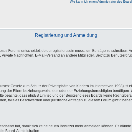
Wie kann ich einen Administrator des Board
Registrierung und Anmeldung
es Forums entscheidet, ob du registriert sein musst, um Beiträge zu schreiben. Auf j
, Private Nachrichten, E-Mail-Versand an andere Mitglieder, Beitritt zu Benutzergr
utsch: Gesetz zum Schutz der Privatsphäre von Kindern im Internet von 1998) ist e
ng der Eltern beziehungsweise des oder der Erziehungsberechtigten benötigen. Wen
e. Bitte beachte, dass phpBB Limited und der Besitzer dieses Boards keine Rechtsbe
wenden, falls es Beschwerden oder juristische Anfragen zu diesem Forum gibt?“ beha
sgeschaltet hat, damit sich keine neuen Benutzer mehr anmelden können. Es könnte
die Board-Administration.