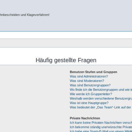
ahnbescheiden und Klageverfahren!
Häufig gestellte Fragen
Benutzer-Stufen und Gruppen
Was sind Administratoren?
Was sind Moderatoren?
Was sind Benutzergruppen?
Wo finde ich die Benutzergruppen und wie tr
Wie werde ich Gruppenleiter?
Weshalb werden verschiedene Benutzergrup
Was ist eine Hauptgruppe?
Was bedeutet der „Das Team“-Link auf der 
Private Nachrichten
Ich kann keine Privaten Nachrichten versc
Ich bekomme ständig unerwünschte Private
Ich habe eine Spam-E-Mail von einem Mitgl