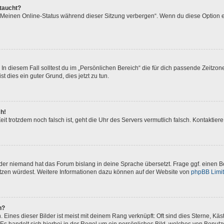
ftaucht?
 „Meinen Online-Status während dieser Sitzung verbergen“. Wenn du diese Option e
In diesem Fall solltest du im „Persönlichen Bereich“ die für dich passende Zeitzone 
t dies ein guter Grund, dies jetzt zu tun.
ch!
 Zeit trotzdem noch falsch ist, geht die Uhr des Servers vermutlich falsch. Kontakti
oder niemand hat das Forum bislang in deine Sprache übersetzt. Frage ggf. einen Bo
setzen würdest. Weitere Informationen dazu können auf der Website von
phpBB Limi
n?
Eines dieser Bilder ist meist mit deinem Rang verknüpft: Oft sind dies Sterne, Kä