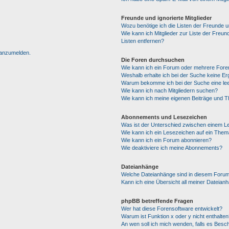
Freunde und ignorierte Mitglieder
Wozu benötige ich die Listen der Freunde un
Wie kann ich Mitglieder zur Liste der Freun
Listen entfernen?
h anzumelden.
Die Foren durchsuchen
Wie kann ich ein Forum oder mehrere For
Weshalb erhalte ich bei der Suche keine E
Warum bekomme ich bei der Suche eine lee
Wie kann ich nach Mitgliedern suchen?
Wie kann ich meine eigenen Beiträge und 
Abonnements und Lesezeichen
Was ist der Unterschied zwischen einem 
Wie kann ich ein Lesezeichen auf ein The
Wie kann ich ein Forum abonnieren?
Wie deaktiviere ich meine Abonnements?
Dateianhänge
Welche Dateianhänge sind in diesem Forum
Kann ich eine Übersicht all meiner Dateian
phpBB betreffende Fragen
Wer hat diese Forensoftware entwickelt?
Warum ist Funktion x oder y nicht enthalten
An wen soll ich mich wenden, falls es Besc