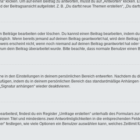
licken. Um auf einen Beitrag zu antworten, musst du auf „Antworten“ klicken. Es k
der Beitragsansicht aufgelistet. Z. B. „Du darfst neue Themen erstellen“, „Du darf
en Beiträge bearbeiten oder löschen. Du kannst einen Beitrag bearbeiten, indem du
möglich. Wenn bereits jemand auf deinen Beitrag geantwortet hat, wird dein Beitra
nweis erscheint nicht, wenn noch niemand auf deinen Beitrag geantwortet hat oder 
 warum dein Beitrag überarbeitet wurde. Bitte beachte, dass normale Benutzer einen
e in den Einstellungen in deinem persönlichen Bereich entwerfen. Nachdem du die 
nzufügen, indem du in deinem persönlichen Bereich das standardmäßige Anhängen d
 „Signatur anhängen“ wieder deaktivieren.
beitest, findest du ein Register „Umfrage erstellen“ unterhalb des Formulars zur 
t einen Titel und mindestens zwei Antwortmöglichkeiten in die entsprechenden Felde
r“ festlegen, wie viele Optionen ein Benutzer auswählen kann, welches Zeitlimit fü