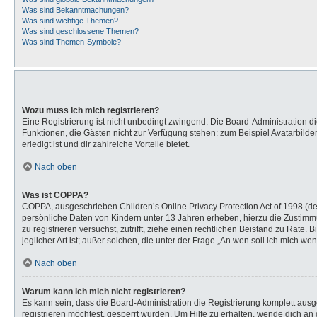
Was sind Bekanntmachungen?
Was sind wichtige Themen?
Was sind geschlossene Themen?
Was sind Themen-Symbole?
Wozu muss ich mich registrieren?
Eine Registrierung ist nicht unbedingt zwingend. Die Board-Administration dies
Funktionen, die Gästen nicht zur Verfügung stehen: zum Beispiel Avatarbilder
erledigt ist und dir zahlreiche Vorteile bietet.
Nach oben
Was ist COPPA?
COPPA, ausgeschrieben Children’s Online Privacy Protection Act of 1998 (de
persönliche Daten von Kindern unter 13 Jahren erheben, hierzu die Zustimmu
zu registrieren versuchst, zutrifft, ziehe einen rechtlichen Beistand zu Rat
jeglicher Art ist; außer solchen, die unter der Frage „An wen soll ich mich 
Nach oben
Warum kann ich mich nicht registrieren?
Es kann sein, dass die Board-Administration die Registrierung komplett au
registrieren möchtest, gesperrt wurden. Um Hilfe zu erhalten, wende dich an 