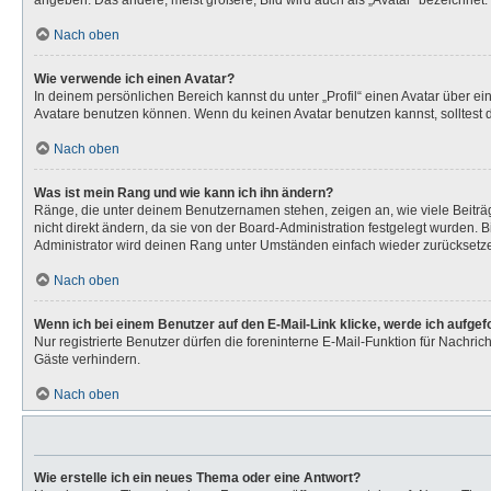
angeben. Das andere, meist größere, Bild wird auch als „Avatar“ bezeichnet. 
Nach oben
Wie verwende ich einen Avatar?
In deinem persönlichen Bereich kannst du unter „Profil“ einen Avatar über 
Avatare benutzen können. Wenn du keinen Avatar benutzen kannst, solltest d
Nach oben
Was ist mein Rang und wie kann ich ihn ändern?
Ränge, die unter deinem Benutzernamen stehen, zeigen an, wie viele Beiträg
nicht direkt ändern, da sie von der Board-Administration festgelegt wurden.
Administrator wird deinen Rang unter Umständen einfach wieder zurücksetz
Nach oben
Wenn ich bei einem Benutzer auf den E-Mail-Link klicke, werde ich aufge
Nur registrierte Benutzer dürfen die foreninterne E-Mail-Funktion für Nachr
Gäste verhindern.
Nach oben
Wie erstelle ich ein neues Thema oder eine Antwort?