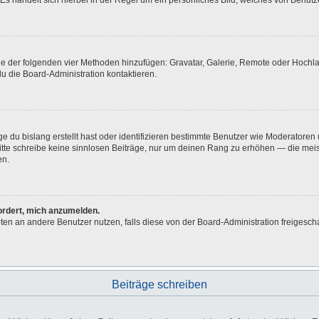
Es handelt sich hierbei in der Regel um ein persönliches Bild, welches von Benutze
eine der folgenden vier Methoden hinzufügen: Gravatar, Galerie, Remote oder Hoch
u die Board-Administration kontaktieren.
e du bislang erstellt hast oder identifizieren bestimmte Benutzer wie Moderatore
 Bitte schreibe keine sinnlosen Beiträge, nur um deinen Rang zu erhöhen — die me
en.
fordert, mich anzumelden.
ichten an andere Benutzer nutzen, falls diese von der Board-Administration freig
Beiträge schreiben