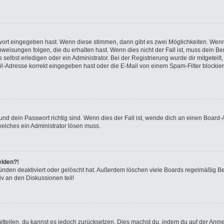
swort eingegeben hast. Wenn diese stimmen, dann gibt es zwei Möglichkeiten. We
eisungen folgen, die du erhalten hast. Wenn dies nicht der Fall ist, muss dein Ben
elbst erledigen oder ein Administrator. Bei der Registrierung wurde dir mitgeteilt, 
-Adresse korrekt eingegeben hast oder die E-Mail von einem Spam-Filter blockiert
nd dein Passwort richtig sind. Wenn dies der Fall ist, wende dich an einen Board-A
welches ein Administrator lösen muss.
elden?!
ünden deaktiviert oder gelöscht hat. Außerdem löschen viele Boards regelmäßig Ben
v an den Diskussionen teil!
 mitteilen, du kannst es jedoch zurücksetzen. Dies machst du, indem du auf der Anm