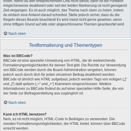
holen. Wenn du den entsprechenden Link nicht siehst, dann ist die Funktion
möglicherweise deaktiviert oder seit der letzten Markierung ist nicht genügend
Zeit vergangen. Es ist auch möglich, das Thema nach oben zu holen, indem
du einfach eine Antwort darauf schreibst. Stelle jedoch sicher, dass du die
Regeln dieses Boards beachtest! Es wird meist nicht gerne gesehen, wenn
ohne triftigen Grund auf alte oder abgeschlossene Themen geantwortet wird.
Nach oben
Textformatierung und Thementypen
Was ist BBCode?
BBCode ist eine spezielle Umsetzung von HTML, die dir weitreichende
Formatierungsmöglichkeiten für deinen Text gibt. Die Rechte zur Verwendung
von BBCode werden durch die Board-Administration vergeben, können
jedoch auch durch dich für jeden einzelnen Beitrag deaktiviert werden.
BBCode ist ähnlich wie HTML aufgebaut, jedoch werden Tags von eckigen („[“
und „]“) statt spitzen („<“ und „>“) Klammern eingeschlossen. Weitere
Informationen zu BBCode findest du auf einer speziellen Hilfe-Seite, die von
der Seite zur Beitragserstellung aus zugänglich ist.
Nach oben
Kann ich HTML benutzen?
Nein, es ist nicht möglich, HTML-Code in Beiträgen zu verwenden. Die
meisten Formatierungsmöglichkeiten, die HTML bietet, können über BBCode
erreicht werden.