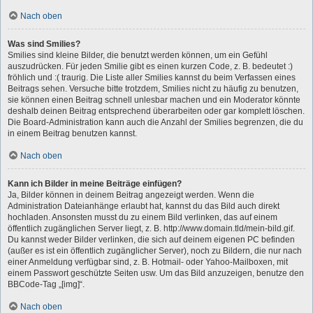
Nach oben
Was sind Smilies?
Smilies sind kleine Bilder, die benutzt werden können, um ein Gefühl
auszudrücken. Für jeden Smilie gibt es einen kurzen Code, z. B. bedeutet :)
fröhlich und :( traurig. Die Liste aller Smilies kannst du beim Verfassen eines
Beitrags sehen. Versuche bitte trotzdem, Smilies nicht zu häufig zu benutzen,
sie können einen Beitrag schnell unlesbar machen und ein Moderator könnte
deshalb deinen Beitrag entsprechend überarbeiten oder gar komplett löschen.
Die Board-Administration kann auch die Anzahl der Smilies begrenzen, die du
in einem Beitrag benutzen kannst.
Nach oben
Kann ich Bilder in meine Beiträge einfügen?
Ja, Bilder können in deinem Beitrag angezeigt werden. Wenn die
Administration Dateianhänge erlaubt hat, kannst du das Bild auch direkt
hochladen. Ansonsten musst du zu einem Bild verlinken, das auf einem
öffentlich zugänglichen Server liegt, z. B. http://www.domain.tld/mein-bild.gif.
Du kannst weder Bilder verlinken, die sich auf deinem eigenen PC befinden
(außer es ist ein öffentlich zugänglicher Server), noch zu Bildern, die nur nach
einer Anmeldung verfügbar sind, z. B. Hotmail- oder Yahoo-Mailboxen, mit
einem Passwort geschützte Seiten usw. Um das Bild anzuzeigen, benutze den
BBCode-Tag „[img]“.
Nach oben