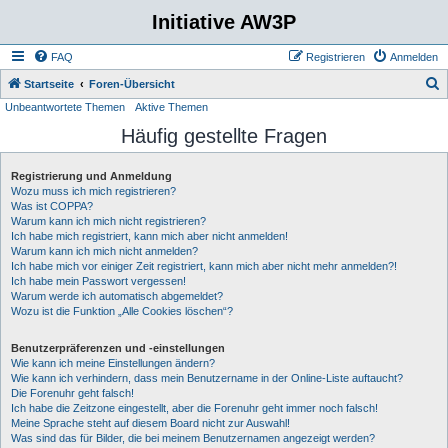
Initiative AW3P
FAQ
Registrieren
Anmelden
S
Startseite
Foren-Übersicht
Unbeantwortete Themen
Aktive Themen
u
Häufig gestellte Fragen
c
h
Registrierung und Anmeldung
e
Wozu muss ich mich registrieren?
Was ist COPPA?
Warum kann ich mich nicht registrieren?
Ich habe mich registriert, kann mich aber nicht anmelden!
Warum kann ich mich nicht anmelden?
Ich habe mich vor einiger Zeit registriert, kann mich aber nicht mehr anmelden?!
Ich habe mein Passwort vergessen!
Warum werde ich automatisch abgemeldet?
Wozu ist die Funktion „Alle Cookies löschen“?
Benutzerpräferenzen und -einstellungen
Wie kann ich meine Einstellungen ändern?
Wie kann ich verhindern, dass mein Benutzername in der Online-Liste auftaucht?
Die Forenuhr geht falsch!
Ich habe die Zeitzone eingestellt, aber die Forenuhr geht immer noch falsch!
Meine Sprache steht auf diesem Board nicht zur Auswahl!
Was sind das für Bilder, die bei meinem Benutzernamen angezeigt werden?