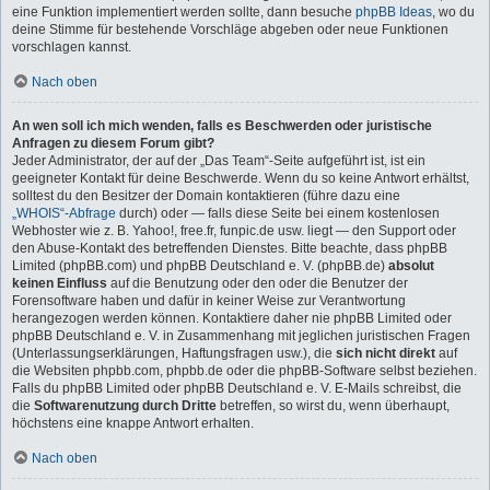
eine Funktion implementiert werden sollte, dann besuche
phpBB Ideas
, wo du
deine Stimme für bestehende Vorschläge abgeben oder neue Funktionen
vorschlagen kannst.
Nach oben
An wen soll ich mich wenden, falls es Beschwerden oder juristische
Anfragen zu diesem Forum gibt?
Jeder Administrator, der auf der „Das Team“-Seite aufgeführt ist, ist ein
geeigneter Kontakt für deine Beschwerde. Wenn du so keine Antwort erhältst,
solltest du den Besitzer der Domain kontaktieren (führe dazu eine
„WHOIS“-Abfrage
durch) oder — falls diese Seite bei einem kostenlosen
Webhoster wie z. B. Yahoo!, free.fr, funpic.de usw. liegt — den Support oder
den Abuse-Kontakt des betreffenden Dienstes. Bitte beachte, dass phpBB
Limited (phpBB.com) und phpBB Deutschland e. V. (phpBB.de)
absolut
keinen Einfluss
auf die Benutzung oder den oder die Benutzer der
Forensoftware haben und dafür in keiner Weise zur Verantwortung
herangezogen werden können. Kontaktiere daher nie phpBB Limited oder
phpBB Deutschland e. V. in Zusammenhang mit jeglichen juristischen Fragen
(Unterlassungserklärungen, Haftungsfragen usw.), die
sich nicht direkt
auf
die Websiten phpbb.com, phpbb.de oder die phpBB-Software selbst beziehen.
Falls du phpBB Limited oder phpBB Deutschland e. V. E-Mails schreibst, die
die
Softwarenutzung durch Dritte
betreffen, so wirst du, wenn überhaupt,
höchstens eine knappe Antwort erhalten.
Nach oben