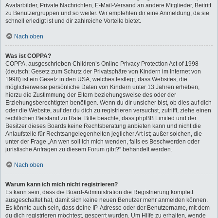
Avatarbilder, Private Nachrichten, E-Mail-Versand an andere Mitglieder, Beitritt
zu Benutzergruppen und so weiter. Wir empfehlen dir eine Anmeldung, da sie
schnell erledigt ist und dir zahlreiche Vorteile bietet.
Nach oben
Was ist COPPA?
COPPA, ausgeschrieben Children’s Online Privacy Protection Act of 1998
(deutsch: Gesetz zum Schutz der Privatsphäre von Kindern im Internet von
1998) ist ein Gesetz in den USA, welches festlegt, dass Websites, die
möglicherweise persönliche Daten von Kindern unter 13 Jahren erheben,
hierzu die Zustimmung der Eltern beziehungsweise des oder der
Erziehungsberechtigten benötigen. Wenn du dir unsicher bist, ob dies auf dich
oder die Website, auf der du dich zu registrieren versuchst, zutrifft, ziehe einen
rechtlichen Beistand zu Rate. Bitte beachte, dass phpBB Limited und der
Besitzer dieses Boards keine Rechtsberatung anbieten kann und nicht die
Anlaufstelle für Rechtsangelegenheiten jeglicher Art ist; außer solchen, die
unter der Frage „An wen soll ich mich wenden, falls es Beschwerden oder
juristische Anfragen zu diesem Forum gibt?“ behandelt werden.
Nach oben
Warum kann ich mich nicht registrieren?
Es kann sein, dass die Board-Administration die Registrierung komplett
ausgeschaltet hat, damit sich keine neuen Benutzer mehr anmelden können.
Es könnte auch sein, dass deine IP-Adresse oder der Benutzername, mit dem
du dich registrieren möchtest, gesperrt wurden. Um Hilfe zu erhalten, wende