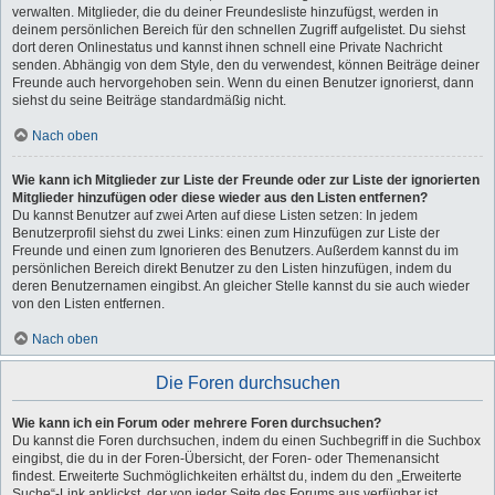
verwalten. Mitglieder, die du deiner Freundesliste hinzufügst, werden in
deinem persönlichen Bereich für den schnellen Zugriff aufgelistet. Du siehst
dort deren Onlinestatus und kannst ihnen schnell eine Private Nachricht
senden. Abhängig von dem Style, den du verwendest, können Beiträge deiner
Freunde auch hervorgehoben sein. Wenn du einen Benutzer ignorierst, dann
siehst du seine Beiträge standardmäßig nicht.
Nach oben
Wie kann ich Mitglieder zur Liste der Freunde oder zur Liste der ignorierten
Mitglieder hinzufügen oder diese wieder aus den Listen entfernen?
Du kannst Benutzer auf zwei Arten auf diese Listen setzen: In jedem
Benutzerprofil siehst du zwei Links: einen zum Hinzufügen zur Liste der
Freunde und einen zum Ignorieren des Benutzers. Außerdem kannst du im
persönlichen Bereich direkt Benutzer zu den Listen hinzufügen, indem du
deren Benutzernamen eingibst. An gleicher Stelle kannst du sie auch wieder
von den Listen entfernen.
Nach oben
Die Foren durchsuchen
Wie kann ich ein Forum oder mehrere Foren durchsuchen?
Du kannst die Foren durchsuchen, indem du einen Suchbegriff in die Suchbox
eingibst, die du in der Foren-Übersicht, der Foren- oder Themenansicht
findest. Erweiterte Suchmöglichkeiten erhältst du, indem du den „Erweiterte
Suche“-Link anklickst, der von jeder Seite des Forums aus verfügbar ist.