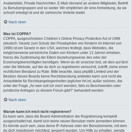
Avatarbilder, Private Nachrichten, E-Mail-Versand an andere Mitglieder, Beitritt
zu Benutzergruppen und so weiter. Wir empfehlen dir eine Anmeldung, da sie
schnell erledigt ist und dir zahlreiche Vorteile bietet.
Nach oben
Was ist COPPA?
COPPA, ausgeschrieben Children’s Online Privacy Protection Act of 1998
(deutsch: Gesetz zum Schutz der Privatsphäre von Kindern im Internet von
1998) ist ein Gesetz in den USA, welches festlegt, dass Websites, die
möglicherweise persönliche Daten von Kindern unter 13 Jahren erheben,
hierzu die Zustimmung der Eltern beziehungsweise des oder der
Erziehungsberechtigten benötigen. Wenn du dir unsicher bist, ob dies auf dich
oder die Website, auf der du dich zu registrieren versuchst, zutrifft, ziehe einen
rechtlichen Beistand zu Rate. Bitte beachte, dass phpBB Limited und der
Besitzer dieses Boards keine Rechtsberatung anbieten kann und nicht die
Anlaufstelle für Rechtsangelegenheiten jeglicher Art ist; außer solchen, die
unter der Frage „An wen soll ich mich wenden, falls es Beschwerden oder
juristische Anfragen zu diesem Forum gibt?“ behandelt werden.
Nach oben
Warum kann ich mich nicht registrieren?
Es kann sein, dass die Board-Administration die Registrierung komplett
ausgeschaltet hat, damit sich keine neuen Benutzer mehr anmelden können.
Es könnte auch sein, dass deine IP-Adresse oder der Benutzername, mit dem
du dich registrieren möchtest, gesperrt wurden. Um Hilfe zu erhalten, wende