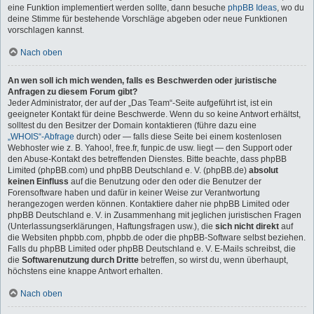
eine Funktion implementiert werden sollte, dann besuche
phpBB Ideas
, wo du
deine Stimme für bestehende Vorschläge abgeben oder neue Funktionen
vorschlagen kannst.
Nach oben
An wen soll ich mich wenden, falls es Beschwerden oder juristische
Anfragen zu diesem Forum gibt?
Jeder Administrator, der auf der „Das Team“-Seite aufgeführt ist, ist ein
geeigneter Kontakt für deine Beschwerde. Wenn du so keine Antwort erhältst,
solltest du den Besitzer der Domain kontaktieren (führe dazu eine
„WHOIS“-Abfrage
durch) oder — falls diese Seite bei einem kostenlosen
Webhoster wie z. B. Yahoo!, free.fr, funpic.de usw. liegt — den Support oder
den Abuse-Kontakt des betreffenden Dienstes. Bitte beachte, dass phpBB
Limited (phpBB.com) und phpBB Deutschland e. V. (phpBB.de)
absolut
keinen Einfluss
auf die Benutzung oder den oder die Benutzer der
Forensoftware haben und dafür in keiner Weise zur Verantwortung
herangezogen werden können. Kontaktiere daher nie phpBB Limited oder
phpBB Deutschland e. V. in Zusammenhang mit jeglichen juristischen Fragen
(Unterlassungserklärungen, Haftungsfragen usw.), die
sich nicht direkt
auf
die Websiten phpbb.com, phpbb.de oder die phpBB-Software selbst beziehen.
Falls du phpBB Limited oder phpBB Deutschland e. V. E-Mails schreibst, die
die
Softwarenutzung durch Dritte
betreffen, so wirst du, wenn überhaupt,
höchstens eine knappe Antwort erhalten.
Nach oben