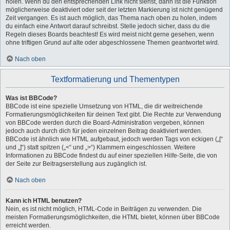
holen. Wenn du den entsprechenden Link nicht siehst, dann ist die Funktion
möglicherweise deaktiviert oder seit der letzten Markierung ist nicht genügend
Zeit vergangen. Es ist auch möglich, das Thema nach oben zu holen, indem
du einfach eine Antwort darauf schreibst. Stelle jedoch sicher, dass du die
Regeln dieses Boards beachtest! Es wird meist nicht gerne gesehen, wenn
ohne triftigen Grund auf alte oder abgeschlossene Themen geantwortet wird.
Nach oben
Textformatierung und Thementypen
Was ist BBCode?
BBCode ist eine spezielle Umsetzung von HTML, die dir weitreichende
Formatierungsmöglichkeiten für deinen Text gibt. Die Rechte zur Verwendung
von BBCode werden durch die Board-Administration vergeben, können
jedoch auch durch dich für jeden einzelnen Beitrag deaktiviert werden.
BBCode ist ähnlich wie HTML aufgebaut, jedoch werden Tags von eckigen („[“
und „]“) statt spitzen („<“ und „>“) Klammern eingeschlossen. Weitere
Informationen zu BBCode findest du auf einer speziellen Hilfe-Seite, die von
der Seite zur Beitragserstellung aus zugänglich ist.
Nach oben
Kann ich HTML benutzen?
Nein, es ist nicht möglich, HTML-Code in Beiträgen zu verwenden. Die
meisten Formatierungsmöglichkeiten, die HTML bietet, können über BBCode
erreicht werden.