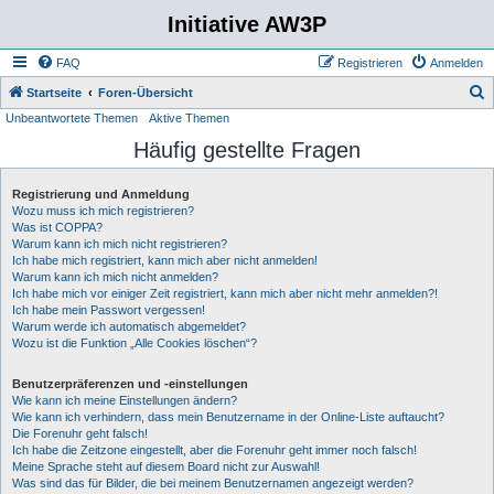
Initiative AW3P
FAQ
Registrieren
Anmelden
S
Startseite
Foren-Übersicht
Unbeantwortete Themen
Aktive Themen
u
Häufig gestellte Fragen
c
h
Registrierung und Anmeldung
e
Wozu muss ich mich registrieren?
Was ist COPPA?
Warum kann ich mich nicht registrieren?
Ich habe mich registriert, kann mich aber nicht anmelden!
Warum kann ich mich nicht anmelden?
Ich habe mich vor einiger Zeit registriert, kann mich aber nicht mehr anmelden?!
Ich habe mein Passwort vergessen!
Warum werde ich automatisch abgemeldet?
Wozu ist die Funktion „Alle Cookies löschen“?
Benutzerpräferenzen und -einstellungen
Wie kann ich meine Einstellungen ändern?
Wie kann ich verhindern, dass mein Benutzername in der Online-Liste auftaucht?
Die Forenuhr geht falsch!
Ich habe die Zeitzone eingestellt, aber die Forenuhr geht immer noch falsch!
Meine Sprache steht auf diesem Board nicht zur Auswahl!
Was sind das für Bilder, die bei meinem Benutzernamen angezeigt werden?