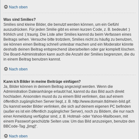
Nach oben
Was sind Smilies?
Smilies sind kleine Bilder, die benutzt werden können, um ein Gefühl
auszudrücken. Für jeden Smilie gibt es einen kurzen Code, z. B. bedeutet :)
fröhlich und :( traurig. Die Liste aller Smilies kannst du beim Verfassen eines
Beitrags sehen. Versuche bitte trotzdem, Smilies nicht zu häufig zu benutzen,
sie können einen Beitrag schnell unlesbar machen und ein Moderator könnte
deshalb deinen Beitrag entsprechend überarbeiten oder gar komplett löschen.
Die Board-Administration kann auch die Anzahl der Smilies begrenzen, die du
in einem Beitrag benutzen kannst.
Nach oben
Kann ich Bilder in meine Beiträge einfügen?
Ja, Bilder können in deinem Beitrag angezeigt werden. Wenn die
Administration Dateianhänge erlaubt hat, kannst du das Bild auch direkt
hochladen. Ansonsten musst du zu einem Bild verlinken, das auf einem
öffentlich zugänglichen Server liegt, z. B. http://www.domain.tld/mein-bild.gif.
Du kannst weder Bilder verlinken, die sich auf deinem eigenen PC befinden
(außer es ist ein öffentlich zugänglicher Server), noch zu Bildern, die nur nach
einer Anmeldung verfügbar sind, z. B. Hotmail- oder Yahoo-Mailboxen, mit
einem Passwort geschützte Seiten usw. Um das Bild anzuzeigen, benutze den
BBCode-Tag „[img]“.
Nach oben