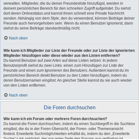
verwalten. Mitglieder, die du deiner Freundesliste hinzufügst, werden in
deinem persönlichen Bereich für den schnellen Zugriff aufgelistet. Du siehst
dort deren Onlinestatus und kannst ihnen schnell eine Private Nachricht
senden. Abhängig von dem Style, den du verwendest, können Beiträge deiner
Freunde auch hervorgehoben sein. Wenn du einen Benutzer ignorierst, dann
siehst du seine Beiträge standardmäßig nicht.
Nach oben
Wie kann ich Mitglieder zur Liste der Freunde oder zur Liste der ignorierten
Mitglieder hinzufügen oder diese wieder aus den Listen entfernen?
Du kannst Benutzer auf zwei Arten auf diese Listen setzen: In jedem
Benutzerprofil siehst du zwei Links: einen zum Hinzufügen zur Liste der
Freunde und einen zum Ignorieren des Benutzers. Außerdem kannst du im
persönlichen Bereich direkt Benutzer zu den Listen hinzufügen, indem du
deren Benutzernamen eingibst. An gleicher Stelle kannst du sie auch wieder
von den Listen entfernen.
Nach oben
Die Foren durchsuchen
Wie kann ich ein Forum oder mehrere Foren durchsuchen?
Du kannst die Foren durchsuchen, indem du einen Suchbegriff in die Suchbox
eingibst, die du in der Foren-Übersicht, der Foren- oder Themenansicht
findest. Erweiterte Suchmöglichkeiten erhältst du, indem du den „Erweiterte
Suche“-Link anklickst, der von jeder Seite des Forums aus verfügbar ist.