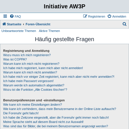
Initiative AW3P
FAQ
Registrieren
Anmelden
S
Startseite
Foren-Übersicht
Unbeantwortete Themen
Aktive Themen
u
Häufig gestellte Fragen
c
h
Registrierung und Anmeldung
e
Wozu muss ich mich registrieren?
Was ist COPPA?
Warum kann ich mich nicht registrieren?
Ich habe mich registriert, kann mich aber nicht anmelden!
Warum kann ich mich nicht anmelden?
Ich habe mich vor einiger Zeit registriert, kann mich aber nicht mehr anmelden?!
Ich habe mein Passwort vergessen!
Warum werde ich automatisch abgemeldet?
Wozu ist die Funktion „Alle Cookies löschen“?
Benutzerpräferenzen und -einstellungen
Wie kann ich meine Einstellungen ändern?
Wie kann ich verhindern, dass mein Benutzername in der Online-Liste auftaucht?
Die Forenuhr geht falsch!
Ich habe die Zeitzone eingestellt, aber die Forenuhr geht immer noch falsch!
Meine Sprache steht auf diesem Board nicht zur Auswahl!
Was sind das für Bilder, die bei meinem Benutzernamen angezeigt werden?