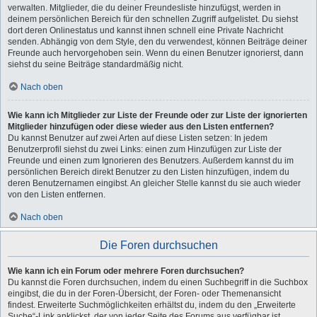
verwalten. Mitglieder, die du deiner Freundesliste hinzufügst, werden in
deinem persönlichen Bereich für den schnellen Zugriff aufgelistet. Du siehst
dort deren Onlinestatus und kannst ihnen schnell eine Private Nachricht
senden. Abhängig von dem Style, den du verwendest, können Beiträge deiner
Freunde auch hervorgehoben sein. Wenn du einen Benutzer ignorierst, dann
siehst du seine Beiträge standardmäßig nicht.
Nach oben
Wie kann ich Mitglieder zur Liste der Freunde oder zur Liste der ignorierten
Mitglieder hinzufügen oder diese wieder aus den Listen entfernen?
Du kannst Benutzer auf zwei Arten auf diese Listen setzen: In jedem
Benutzerprofil siehst du zwei Links: einen zum Hinzufügen zur Liste der
Freunde und einen zum Ignorieren des Benutzers. Außerdem kannst du im
persönlichen Bereich direkt Benutzer zu den Listen hinzufügen, indem du
deren Benutzernamen eingibst. An gleicher Stelle kannst du sie auch wieder
von den Listen entfernen.
Nach oben
Die Foren durchsuchen
Wie kann ich ein Forum oder mehrere Foren durchsuchen?
Du kannst die Foren durchsuchen, indem du einen Suchbegriff in die Suchbox
eingibst, die du in der Foren-Übersicht, der Foren- oder Themenansicht
findest. Erweiterte Suchmöglichkeiten erhältst du, indem du den „Erweiterte
Suche“-Link anklickst, der von jeder Seite des Forums aus verfügbar ist.