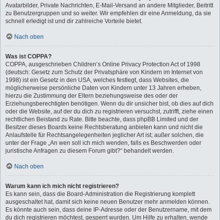
Avatarbilder, Private Nachrichten, E-Mail-Versand an andere Mitglieder, Beitritt
zu Benutzergruppen und so weiter. Wir empfehlen dir eine Anmeldung, da sie
schnell erledigt ist und dir zahlreiche Vorteile bietet.
Nach oben
Was ist COPPA?
COPPA, ausgeschrieben Children’s Online Privacy Protection Act of 1998
(deutsch: Gesetz zum Schutz der Privatsphäre von Kindern im Internet von
1998) ist ein Gesetz in den USA, welches festlegt, dass Websites, die
möglicherweise persönliche Daten von Kindern unter 13 Jahren erheben,
hierzu die Zustimmung der Eltern beziehungsweise des oder der
Erziehungsberechtigten benötigen. Wenn du dir unsicher bist, ob dies auf dich
oder die Website, auf der du dich zu registrieren versuchst, zutrifft, ziehe einen
rechtlichen Beistand zu Rate. Bitte beachte, dass phpBB Limited und der
Besitzer dieses Boards keine Rechtsberatung anbieten kann und nicht die
Anlaufstelle für Rechtsangelegenheiten jeglicher Art ist; außer solchen, die
unter der Frage „An wen soll ich mich wenden, falls es Beschwerden oder
juristische Anfragen zu diesem Forum gibt?“ behandelt werden.
Nach oben
Warum kann ich mich nicht registrieren?
Es kann sein, dass die Board-Administration die Registrierung komplett
ausgeschaltet hat, damit sich keine neuen Benutzer mehr anmelden können.
Es könnte auch sein, dass deine IP-Adresse oder der Benutzername, mit dem
du dich registrieren möchtest, gesperrt wurden. Um Hilfe zu erhalten, wende