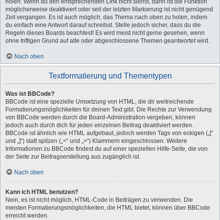
holen. Wenn du den entsprechenden Link nicht siehst, dann ist die Funktion
möglicherweise deaktiviert oder seit der letzten Markierung ist nicht genügend
Zeit vergangen. Es ist auch möglich, das Thema nach oben zu holen, indem
du einfach eine Antwort darauf schreibst. Stelle jedoch sicher, dass du die
Regeln dieses Boards beachtest! Es wird meist nicht gerne gesehen, wenn
ohne triftigen Grund auf alte oder abgeschlossene Themen geantwortet wird.
Nach oben
Textformatierung und Thementypen
Was ist BBCode?
BBCode ist eine spezielle Umsetzung von HTML, die dir weitreichende
Formatierungsmöglichkeiten für deinen Text gibt. Die Rechte zur Verwendung
von BBCode werden durch die Board-Administration vergeben, können
jedoch auch durch dich für jeden einzelnen Beitrag deaktiviert werden.
BBCode ist ähnlich wie HTML aufgebaut, jedoch werden Tags von eckigen („[“
und „]“) statt spitzen („<“ und „>“) Klammern eingeschlossen. Weitere
Informationen zu BBCode findest du auf einer speziellen Hilfe-Seite, die von
der Seite zur Beitragserstellung aus zugänglich ist.
Nach oben
Kann ich HTML benutzen?
Nein, es ist nicht möglich, HTML-Code in Beiträgen zu verwenden. Die
meisten Formatierungsmöglichkeiten, die HTML bietet, können über BBCode
erreicht werden.