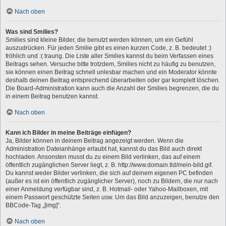
Nach oben
Was sind Smilies?
Smilies sind kleine Bilder, die benutzt werden können, um ein Gefühl
auszudrücken. Für jeden Smilie gibt es einen kurzen Code, z. B. bedeutet :)
fröhlich und :( traurig. Die Liste aller Smilies kannst du beim Verfassen eines
Beitrags sehen. Versuche bitte trotzdem, Smilies nicht zu häufig zu benutzen,
sie können einen Beitrag schnell unlesbar machen und ein Moderator könnte
deshalb deinen Beitrag entsprechend überarbeiten oder gar komplett löschen.
Die Board-Administration kann auch die Anzahl der Smilies begrenzen, die du
in einem Beitrag benutzen kannst.
Nach oben
Kann ich Bilder in meine Beiträge einfügen?
Ja, Bilder können in deinem Beitrag angezeigt werden. Wenn die
Administration Dateianhänge erlaubt hat, kannst du das Bild auch direkt
hochladen. Ansonsten musst du zu einem Bild verlinken, das auf einem
öffentlich zugänglichen Server liegt, z. B. http://www.domain.tld/mein-bild.gif.
Du kannst weder Bilder verlinken, die sich auf deinem eigenen PC befinden
(außer es ist ein öffentlich zugänglicher Server), noch zu Bildern, die nur nach
einer Anmeldung verfügbar sind, z. B. Hotmail- oder Yahoo-Mailboxen, mit
einem Passwort geschützte Seiten usw. Um das Bild anzuzeigen, benutze den
BBCode-Tag „[img]“.
Nach oben