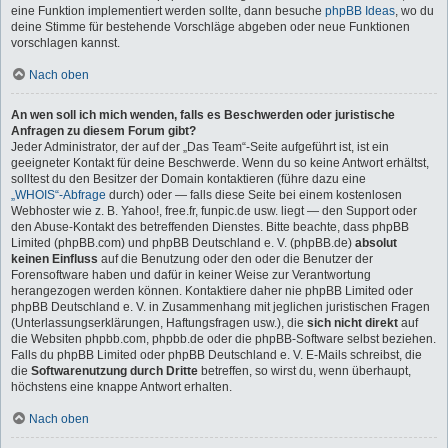
eine Funktion implementiert werden sollte, dann besuche
phpBB Ideas
, wo du
deine Stimme für bestehende Vorschläge abgeben oder neue Funktionen
vorschlagen kannst.
Nach oben
An wen soll ich mich wenden, falls es Beschwerden oder juristische
Anfragen zu diesem Forum gibt?
Jeder Administrator, der auf der „Das Team“-Seite aufgeführt ist, ist ein
geeigneter Kontakt für deine Beschwerde. Wenn du so keine Antwort erhältst,
solltest du den Besitzer der Domain kontaktieren (führe dazu eine
„WHOIS“-Abfrage
durch) oder — falls diese Seite bei einem kostenlosen
Webhoster wie z. B. Yahoo!, free.fr, funpic.de usw. liegt — den Support oder
den Abuse-Kontakt des betreffenden Dienstes. Bitte beachte, dass phpBB
Limited (phpBB.com) und phpBB Deutschland e. V. (phpBB.de)
absolut
keinen Einfluss
auf die Benutzung oder den oder die Benutzer der
Forensoftware haben und dafür in keiner Weise zur Verantwortung
herangezogen werden können. Kontaktiere daher nie phpBB Limited oder
phpBB Deutschland e. V. in Zusammenhang mit jeglichen juristischen Fragen
(Unterlassungserklärungen, Haftungsfragen usw.), die
sich nicht direkt
auf
die Websiten phpbb.com, phpbb.de oder die phpBB-Software selbst beziehen.
Falls du phpBB Limited oder phpBB Deutschland e. V. E-Mails schreibst, die
die
Softwarenutzung durch Dritte
betreffen, so wirst du, wenn überhaupt,
höchstens eine knappe Antwort erhalten.
Nach oben