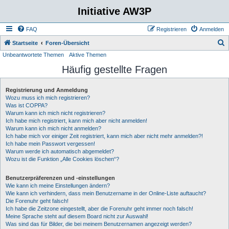
Initiative AW3P
FAQ
Registrieren
Anmelden
S
Startseite
Foren-Übersicht
Unbeantwortete Themen
Aktive Themen
u
Häufig gestellte Fragen
c
h
Registrierung und Anmeldung
e
Wozu muss ich mich registrieren?
Was ist COPPA?
Warum kann ich mich nicht registrieren?
Ich habe mich registriert, kann mich aber nicht anmelden!
Warum kann ich mich nicht anmelden?
Ich habe mich vor einiger Zeit registriert, kann mich aber nicht mehr anmelden?!
Ich habe mein Passwort vergessen!
Warum werde ich automatisch abgemeldet?
Wozu ist die Funktion „Alle Cookies löschen“?
Benutzerpräferenzen und -einstellungen
Wie kann ich meine Einstellungen ändern?
Wie kann ich verhindern, dass mein Benutzername in der Online-Liste auftaucht?
Die Forenuhr geht falsch!
Ich habe die Zeitzone eingestellt, aber die Forenuhr geht immer noch falsch!
Meine Sprache steht auf diesem Board nicht zur Auswahl!
Was sind das für Bilder, die bei meinem Benutzernamen angezeigt werden?