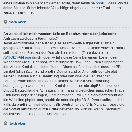
eine Funktion implementiert werden sollte, dann besuche
phpBB Ideas
, wo du
deine Stimme für bestehende Vorschläge abgeben oder neue Funktionen
vorschlagen kannst.
Nach oben
An wen soll ich mich wenden, falls es Beschwerden oder juristische
Anfragen zu diesem Forum gibt?
Jeder Administrator, der auf der „Das Team“-Seite aufgeführt ist, ist ein
geeigneter Kontakt für deine Beschwerde. Wenn du so keine Antwort erhältst,
solltest du den Besitzer der Domain kontaktieren (führe dazu eine
„WHOIS“-Abfrage
durch) oder — falls diese Seite bei einem kostenlosen
Webhoster wie z. B. Yahoo!, free.fr, funpic.de usw. liegt — den Support oder
den Abuse-Kontakt des betreffenden Dienstes. Bitte beachte, dass phpBB
Limited (phpBB.com) und phpBB Deutschland e. V. (phpBB.de)
absolut
keinen Einfluss
auf die Benutzung oder den oder die Benutzer der
Forensoftware haben und dafür in keiner Weise zur Verantwortung
herangezogen werden können. Kontaktiere daher nie phpBB Limited oder
phpBB Deutschland e. V. in Zusammenhang mit jeglichen juristischen Fragen
(Unterlassungserklärungen, Haftungsfragen usw.), die
sich nicht direkt
auf
die Websiten phpbb.com, phpbb.de oder die phpBB-Software selbst beziehen.
Falls du phpBB Limited oder phpBB Deutschland e. V. E-Mails schreibst, die
die
Softwarenutzung durch Dritte
betreffen, so wirst du, wenn überhaupt,
höchstens eine knappe Antwort erhalten.
Nach oben