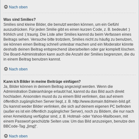
Nach oben
Was sind Smilies?
Smilies sind kleine Bilder, die benutzt werden können, um ein Gefühl
auszudrücken. Für jeden Smilie gibt es einen kurzen Code, z. B. bedeutet :)
fröhlich und :( traurig. Die Liste aller Smilies kannst du beim Verfassen eines
Beitrags sehen. Versuche bitte trotzdem, Smilies nicht zu häufig zu benutzen,
sie können einen Beitrag schnell unlesbar machen und ein Moderator könnte
deshalb deinen Beitrag entsprechend überarbeiten oder gar komplett löschen.
Die Board-Administration kann auch die Anzahl der Smilies begrenzen, die du
in einem Beitrag benutzen kannst.
Nach oben
Kann ich Bilder in meine Beiträge einfügen?
Ja, Bilder können in deinem Beitrag angezeigt werden. Wenn die
Administration Dateianhänge erlaubt hat, kannst du das Bild auch direkt
hochladen. Ansonsten musst du zu einem Bild verlinken, das auf einem
öffentlich zugänglichen Server liegt, z. B. http://www.domain.tld/mein-bild.gif.
Du kannst weder Bilder verlinken, die sich auf deinem eigenen PC befinden
(außer es ist ein öffentlich zugänglicher Server), noch zu Bildern, die nur nach
einer Anmeldung verfügbar sind, z. B. Hotmail- oder Yahoo-Mailboxen, mit
einem Passwort geschützte Seiten usw. Um das Bild anzuzeigen, benutze den
BBCode-Tag „[img]“.
Nach oben