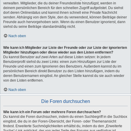
verwalten. Mitglieder, die du deiner Freundesliste hinzufügst, werden in
deinem persönlichen Bereich für den schnellen Zugriff aufgelistet. Du siehst
dort deren Onlinestatus und kannst ihnen schnell eine Private Nachricht
senden. Abhängig von dem Style, den du verwendest, können Beiträge deiner
Freunde auch hervorgehoben sein. Wenn du einen Benutzer ignorierst, dann
siehst du seine Beiträge standardmäßig nicht.
Nach oben
Wie kann ich Mitglieder zur Liste der Freunde oder zur Liste der ignorierten
Mitglieder hinzufügen oder diese wieder aus den Listen entfernen?
Du kannst Benutzer auf zwei Arten auf diese Listen setzen: In jedem
Benutzerprofil siehst du zwei Links: einen zum Hinzufügen zur Liste der
Freunde und einen zum Ignorieren des Benutzers. Außerdem kannst du im
persönlichen Bereich direkt Benutzer zu den Listen hinzufügen, indem du
deren Benutzernamen eingibst. An gleicher Stelle kannst du sie auch wieder
von den Listen entfernen.
Nach oben
Die Foren durchsuchen
Wie kann ich ein Forum oder mehrere Foren durchsuchen?
Du kannst die Foren durchsuchen, indem du einen Suchbegriff in die Suchbox
eingibst, die du in der Foren-Übersicht, der Foren- oder Themenansicht
findest. Erweiterte Suchmöglichkeiten erhältst du, indem du den „Erweiterte
Suche“-Link anklickst, der von jeder Seite des Forums aus verfügbar ist.