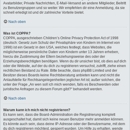
Avatarbilder, Private Nachrichten, E-Mail-Versand an andere Mitglieder, Beitritt
zu Benutzergruppen und so weiter. Wir empfehlen dir eine Anmeldung, da sie
schnell erledigt ist und dir zahlreiche Vorteile bietet.
Nach oben
Was ist COPPA?
COPPA, ausgeschrieben Children’s Online Privacy Protection Act of 1998
(deutsch: Gesetz zum Schutz der Privatsphäre von Kindern im Internet von
1998) ist ein Gesetz in den USA, welches festlegt, dass Websites, die
möglicherweise persönliche Daten von Kindern unter 13 Jahren erheben,
hierzu die Zustimmung der Eltern beziehungsweise des oder der
Erziehungsberechtigten benötigen. Wenn du dir unsicher bist, ob dies auf dich
oder die Website, auf der du dich zu registrieren versuchst, zutrifft, ziehe einen
rechtlichen Beistand zu Rate. Bitte beachte, dass phpBB Limited und der
Besitzer dieses Boards keine Rechtsberatung anbieten kann und nicht die
Anlaufstelle für Rechtsangelegenheiten jeglicher Art ist; außer solchen, die
unter der Frage „An wen soll ich mich wenden, falls es Beschwerden oder
juristische Anfragen zu diesem Forum gibt?“ behandelt werden.
Nach oben
Warum kann ich mich nicht registrieren?
Es kann sein, dass die Board-Administration die Registrierung komplett
ausgeschaltet hat, damit sich keine neuen Benutzer mehr anmelden können.
Es könnte auch sein, dass deine IP-Adresse oder der Benutzername, mit dem
du dich registrieren möchtest, gesperrt wurden. Um Hilfe zu erhalten, wende