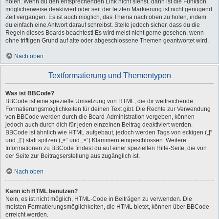
holen. Wenn du den entsprechenden Link nicht siehst, dann ist die Funktion
möglicherweise deaktiviert oder seit der letzten Markierung ist nicht genügend
Zeit vergangen. Es ist auch möglich, das Thema nach oben zu holen, indem
du einfach eine Antwort darauf schreibst. Stelle jedoch sicher, dass du die
Regeln dieses Boards beachtest! Es wird meist nicht gerne gesehen, wenn
ohne triftigen Grund auf alte oder abgeschlossene Themen geantwortet wird.
Nach oben
Textformatierung und Thementypen
Was ist BBCode?
BBCode ist eine spezielle Umsetzung von HTML, die dir weitreichende
Formatierungsmöglichkeiten für deinen Text gibt. Die Rechte zur Verwendung
von BBCode werden durch die Board-Administration vergeben, können
jedoch auch durch dich für jeden einzelnen Beitrag deaktiviert werden.
BBCode ist ähnlich wie HTML aufgebaut, jedoch werden Tags von eckigen („[“
und „]“) statt spitzen („<“ und „>“) Klammern eingeschlossen. Weitere
Informationen zu BBCode findest du auf einer speziellen Hilfe-Seite, die von
der Seite zur Beitragserstellung aus zugänglich ist.
Nach oben
Kann ich HTML benutzen?
Nein, es ist nicht möglich, HTML-Code in Beiträgen zu verwenden. Die
meisten Formatierungsmöglichkeiten, die HTML bietet, können über BBCode
erreicht werden.