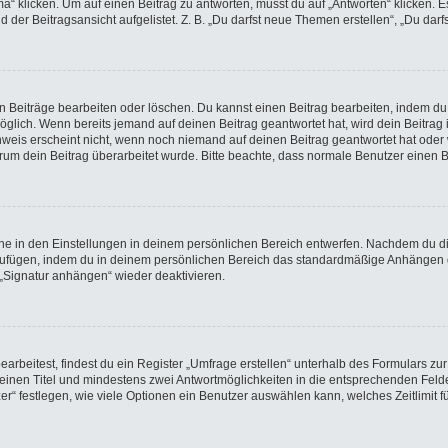
licken. Um auf einen Beitrag zu antworten, musst du auf „Antworten“ klicken. Es k
der Beitragsansicht aufgelistet. Z. B. „Du darfst neue Themen erstellen“, „Du darf
en Beiträge bearbeiten oder löschen. Du kannst einen Beitrag bearbeiten, indem du
möglich. Wenn bereits jemand auf deinen Beitrag geantwortet hat, wird dein Beitra
nweis erscheint nicht, wenn noch niemand auf deinen Beitrag geantwortet hat oder 
 warum dein Beitrag überarbeitet wurde. Bitte beachte, dass normale Benutzer einen
e in den Einstellungen in deinem persönlichen Bereich entwerfen. Nachdem du die 
nzufügen, indem du in deinem persönlichen Bereich das standardmäßige Anhängen d
 „Signatur anhängen“ wieder deaktivieren.
beitest, findest du ein Register „Umfrage erstellen“ unterhalb des Formulars zur 
t einen Titel und mindestens zwei Antwortmöglichkeiten in die entsprechenden Felde
r“ festlegen, wie viele Optionen ein Benutzer auswählen kann, welches Zeitlimit fü