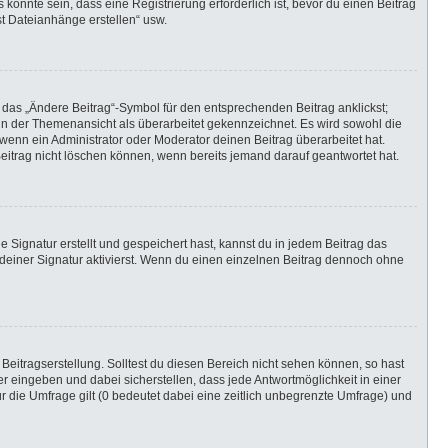
önnte sein, dass eine Registrierung erforderlich ist, bevor du einen Beitrag
st Dateianhänge erstellen“ usw.
 das „Ändere Beitrag“-Symbol für den entsprechenden Beitrag anklickst;
g in der Themenansicht als überarbeitet gekennzeichnet. Es wird sowohl die
wenn ein Administrator oder Moderator deinen Beitrag überarbeitet hat.
 Beitrag nicht löschen können, wenn bereits jemand darauf geantwortet hat.
Signatur erstellt und gespeichert hast, kannst du in jedem Beitrag das
einer Signatur aktivierst. Wenn du einen einzelnen Beitrag dennoch ohne
Beitragserstellung. Solltest du diesen Bereich nicht sehen können, so hast
r eingeben und dabei sicherstellen, dass jede Antwortmöglichkeit in einer
r die Umfrage gilt (0 bedeutet dabei eine zeitlich unbegrenzte Umfrage) und