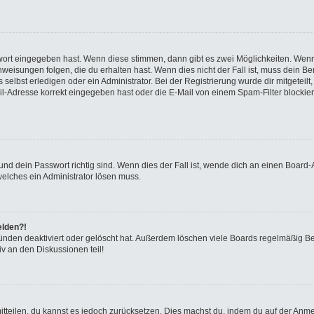
swort eingegeben hast. Wenn diese stimmen, dann gibt es zwei Möglichkeiten. We
eisungen folgen, die du erhalten hast. Wenn dies nicht der Fall ist, muss dein Ben
elbst erledigen oder ein Administrator. Bei der Registrierung wurde dir mitgeteilt, 
-Adresse korrekt eingegeben hast oder die E-Mail von einem Spam-Filter blockiert
nd dein Passwort richtig sind. Wenn dies der Fall ist, wende dich an einen Board-A
welches ein Administrator lösen muss.
elden?!
ünden deaktiviert oder gelöscht hat. Außerdem löschen viele Boards regelmäßig Ben
v an den Diskussionen teil!
 mitteilen, du kannst es jedoch zurücksetzen. Dies machst du, indem du auf der Anm