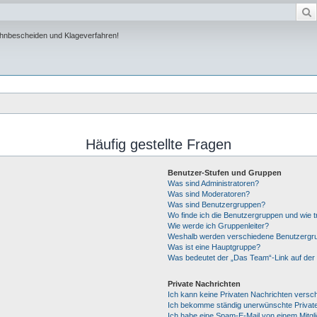
ahnbescheiden und Klageverfahren!
Häufig gestellte Fragen
Benutzer-Stufen und Gruppen
Was sind Administratoren?
Was sind Moderatoren?
Was sind Benutzergruppen?
Wo finde ich die Benutzergruppen und wie tr
Wie werde ich Gruppenleiter?
Weshalb werden verschiedene Benutzergrup
Was ist eine Hauptgruppe?
Was bedeutet der „Das Team“-Link auf der 
Private Nachrichten
Ich kann keine Privaten Nachrichten versc
Ich bekomme ständig unerwünschte Private
Ich habe eine Spam-E-Mail von einem Mitgl