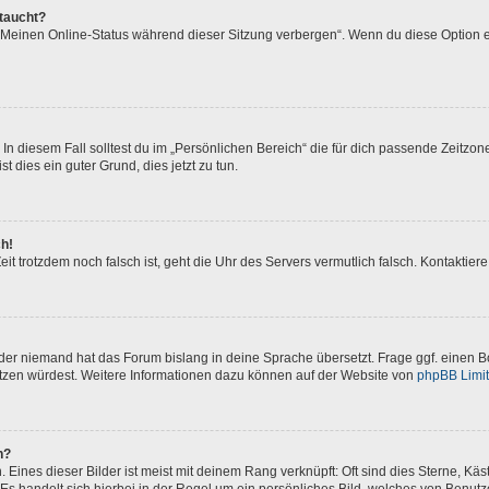
ftaucht?
 „Meinen Online-Status während dieser Sitzung verbergen“. Wenn du diese Option e
In diesem Fall solltest du im „Persönlichen Bereich“ die für dich passende Zeitzone 
t dies ein guter Grund, dies jetzt zu tun.
ch!
 Zeit trotzdem noch falsch ist, geht die Uhr des Servers vermutlich falsch. Kontakti
oder niemand hat das Forum bislang in deine Sprache übersetzt. Frage ggf. einen Bo
setzen würdest. Weitere Informationen dazu können auf der Website von
phpBB Limi
n?
Eines dieser Bilder ist meist mit deinem Rang verknüpft: Oft sind dies Sterne, Kä