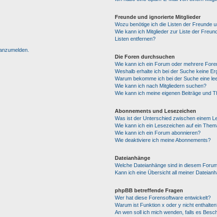
Freunde und ignorierte Mitglieder
Wozu benötige ich die Listen der Freunde un
Wie kann ich Mitglieder zur Liste der Freun
Listen entfernen?
h anzumelden.
Die Foren durchsuchen
Wie kann ich ein Forum oder mehrere For
Weshalb erhalte ich bei der Suche keine E
Warum bekomme ich bei der Suche eine lee
Wie kann ich nach Mitgliedern suchen?
Wie kann ich meine eigenen Beiträge und 
Abonnements und Lesezeichen
Was ist der Unterschied zwischen einem 
Wie kann ich ein Lesezeichen auf ein The
Wie kann ich ein Forum abonnieren?
Wie deaktiviere ich meine Abonnements?
Dateianhänge
Welche Dateianhänge sind in diesem Forum
Kann ich eine Übersicht all meiner Dateian
phpBB betreffende Fragen
Wer hat diese Forensoftware entwickelt?
Warum ist Funktion x oder y nicht enthalten
An wen soll ich mich wenden, falls es Besc