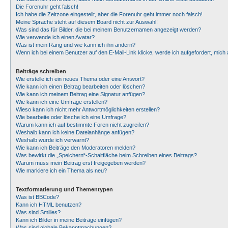
Die Forenuhr geht falsch!
Ich habe die Zeitzone eingestellt, aber die Forenuhr geht immer noch falsch!
Meine Sprache steht auf diesem Board nicht zur Auswahl!
Was sind das für Bilder, die bei meinem Benutzernamen angezeigt werden?
Wie verwende ich einen Avatar?
Was ist mein Rang und wie kann ich ihn ändern?
Wenn ich bei einem Benutzer auf den E-Mail-Link klicke, werde ich aufgefordert, mic
Beiträge schreiben
Wie erstelle ich ein neues Thema oder eine Antwort?
Wie kann ich einen Beitrag bearbeiten oder löschen?
Wie kann ich meinem Beitrag eine Signatur anfügen?
Wie kann ich eine Umfrage erstellen?
Wieso kann ich nicht mehr Antwortmöglichkeiten erstellen?
Wie bearbeite oder lösche ich eine Umfrage?
Warum kann ich auf bestimmte Foren nicht zugreifen?
Weshalb kann ich keine Dateianhänge anfügen?
Weshalb wurde ich verwarnt?
Wie kann ich Beiträge den Moderatoren melden?
Was bewirkt die „Speichern“-Schaltfläche beim Schreiben eines Beitrags?
Warum muss mein Beitrag erst freigegeben werden?
Wie markiere ich ein Thema als neu?
Textformatierung und Thementypen
Was ist BBCode?
Kann ich HTML benutzen?
Was sind Smilies?
Kann ich Bilder in meine Beiträge einfügen?
Was sind globale Bekanntmachungen?