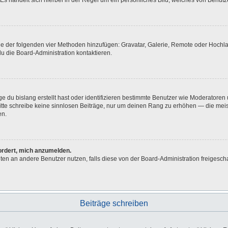
Es handelt sich hierbei in der Regel um ein persönliches Bild, welches von Benutze
eine der folgenden vier Methoden hinzufügen: Gravatar, Galerie, Remote oder Hoch
u die Board-Administration kontaktieren.
e du bislang erstellt hast oder identifizieren bestimmte Benutzer wie Moderatore
 Bitte schreibe keine sinnlosen Beiträge, nur um deinen Rang zu erhöhen — die me
en.
fordert, mich anzumelden.
ichten an andere Benutzer nutzen, falls diese von der Board-Administration freig
Beiträge schreiben