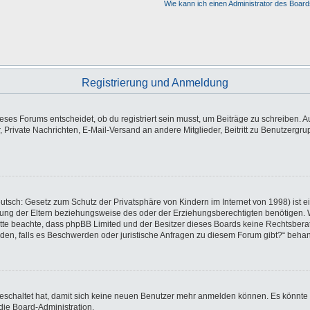
Wie kann ich einen Administrator des Board
Registrierung und Anmeldung
es Forums entscheidet, ob du registriert sein musst, um Beiträge zu schreiben. Auf j
, Private Nachrichten, E-Mail-Versand an andere Mitglieder, Beitritt zu Benutzergr
utsch: Gesetz zum Schutz der Privatsphäre von Kindern im Internet von 1998) ist e
ng der Eltern beziehungsweise des oder der Erziehungsberechtigten benötigen. Wen
e. Bitte beachte, dass phpBB Limited und der Besitzer dieses Boards keine Rechtsbe
wenden, falls es Beschwerden oder juristische Anfragen zu diesem Forum gibt?“ beha
sgeschaltet hat, damit sich keine neuen Benutzer mehr anmelden können. Es könnte
die Board-Administration.