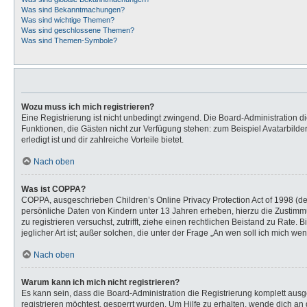
Was sind Bekanntmachungen?
Was sind wichtige Themen?
Was sind geschlossene Themen?
Was sind Themen-Symbole?
Wozu muss ich mich registrieren?
Eine Registrierung ist nicht unbedingt zwingend. Die Board-Administration dies
Funktionen, die Gästen nicht zur Verfügung stehen: zum Beispiel Avatarbilder
erledigt ist und dir zahlreiche Vorteile bietet.
Nach oben
Was ist COPPA?
COPPA, ausgeschrieben Children’s Online Privacy Protection Act of 1998 (de
persönliche Daten von Kindern unter 13 Jahren erheben, hierzu die Zustimmu
zu registrieren versuchst, zutrifft, ziehe einen rechtlichen Beistand zu Rat
jeglicher Art ist; außer solchen, die unter der Frage „An wen soll ich mich 
Nach oben
Warum kann ich mich nicht registrieren?
Es kann sein, dass die Board-Administration die Registrierung komplett au
registrieren möchtest, gesperrt wurden. Um Hilfe zu erhalten, wende dich an 