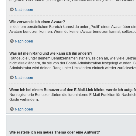
angeben. Das andere, meist größere, Bild wird auch als „Avatar“ bezeichnet. 
Nach oben
Wie verwende ich einen Avatar?
In deinem persönlichen Bereich kannst du unter „Profil“ einen Avatar über 
Avatare benutzen können. Wenn du keinen Avatar benutzen kannst, solltest d
Nach oben
Was ist mein Rang und wie kann ich ihn ändern?
Ränge, die unter deinem Benutzernamen stehen, zeigen an, wie viele Beiträg
nicht direkt ändern, da sie von der Board-Administration festgelegt wurden.
Administrator wird deinen Rang unter Umständen einfach wieder zurücksetz
Nach oben
Wenn ich bei einem Benutzer auf den E-Mail-Link klicke, werde ich aufge
Nur registrierte Benutzer dürfen die foreninterne E-Mail-Funktion für Nachr
Gäste verhindern.
Nach oben
Wie erstelle ich ein neues Thema oder eine Antwort?